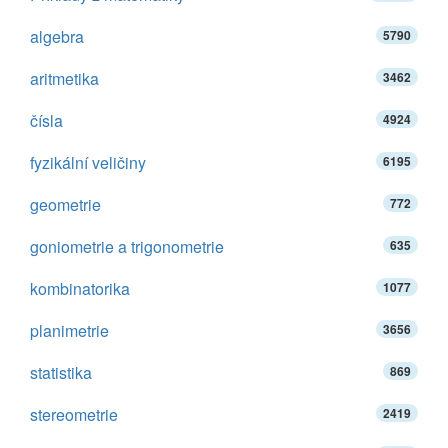
algebra
5790
aritmetika
3462
čísla
4924
fyzikální veličiny
6195
geometrie
772
goniometrie a trigonometrie
635
kombinatorika
1077
planimetrie
3656
statistika
869
stereometrie
2419