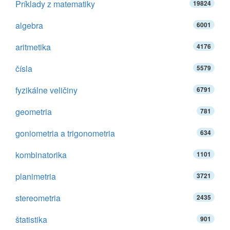
Príklady z matematiky
19824
algebra
6001
aritmetika
4176
čísla
5579
fyzikálne veličiny
6791
geometria
781
goniometria a trigonometria
634
kombinatorika
1101
planimetria
3721
stereometria
2435
štatistika
901