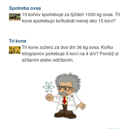
Spotreba ovsa
15 koňov spotrebuje za týždeň 1050 kg ovsa. Tri
kone spotrebujú koľkokrát menej ako 15 koní?
Tri kone
Tri kone zožerú za dva dni 36 kg ovsa. Koľko
kilogramov potrebuje 5 koní na 4 dni? Pomôž si
sčítaním alebo odčítaním.