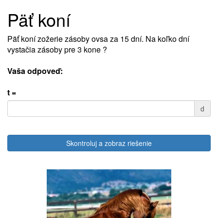
Päť koní
Päť koní zožerie zásoby ovsa za 15 dní. Na koľko dní
vystačia zásoby pre 3 kone ?
Vaša odpoveď:
t =
d
Skontroluj a zobraz riešenie