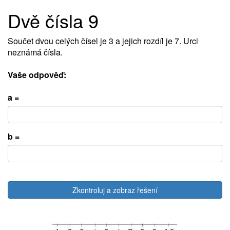
Dvě čísla 9
Součet dvou celých čísel je 3 a jejich rozdíl je 7. Urci
neznámá čísla.
Vaše odpověď:
a =
b =
Zkontroluj a zobraz řešení