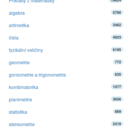
Příklady z matematiky
19824
algebra
5790
aritmetika
3462
čísla
4923
fyzikální veličiny
6195
geometrie
772
goniometrie a trigonometrie
635
kombinatorika
1077
planimetrie
3656
statistika
869
stereometrie
2419