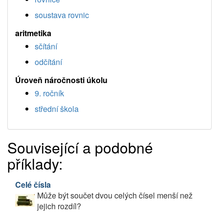
soustava rovnic
aritmetika
sčítání
odčítání
Úroveň náročnosti úkolu
9. ročník
střední škola
Související a podobné
příklady:
Celé čísla
Může být součet dvou celých čísel menší než
jejich rozdíl?