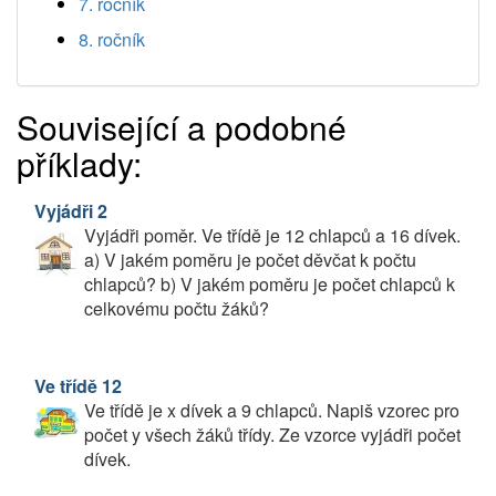
7. ročník
8. ročník
Související a podobné
příklady:
Vyjádři 2
Vyjádři poměr. Ve třídě je 12 chlapců a 16 dívek.
a) V jakém poměru je počet děvčat k počtu
chlapců? b) V jakém poměru je počet chlapců k
celkovému počtu žáků?
Ve třídě 12
Ve třídě je x dívek a 9 chlapců. Napiš vzorec pro
počet y všech žáků třídy. Ze vzorce vyjádři počet
dívek.