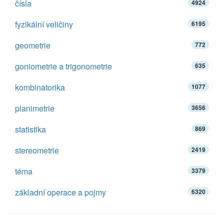
čísla
4924
fyzikální veličiny
6195
geometrie
772
goniometrie a trigonometrie
635
kombinatorika
1077
planimetrie
3656
statistika
869
stereometrie
2419
téma
3379
základní operace a pojmy
6320