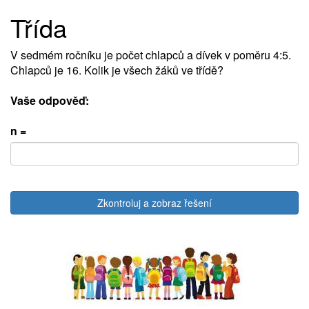
Třída
V sedmém ročníku je počet chlapců a dívek v poměru 4:5.
Chlapců je 16. Kolik je všech žáků ve třídě?
Vaše odpověď:
n =
Zkontroluj a zobraz řešení