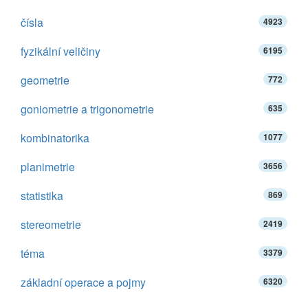
čísla
4923
fyzikální veličiny
6195
geometrie
772
goniometrie a trigonometrie
635
kombinatorika
1077
planimetrie
3656
statistika
869
stereometrie
2419
téma
3379
základní operace a pojmy
6320