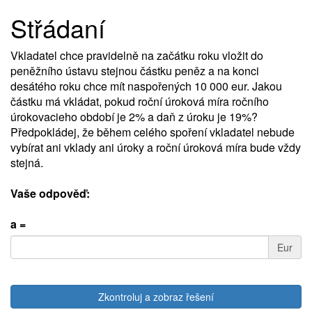
Střádaní
Vkladatel chce pravidelně na začátku roku vložit do
peněžního ústavu stejnou částku peněz a na konci
desátého roku chce mít naspořených 10 000 eur. Jakou
částku má vkládat, pokud roční úroková míra ročního
úrokovacieho období je 2% a daň z úroku je 19%?
Předpokládej, že během celého spoření vkladatel nebude
vybírat ani vklady ani úroky a roční úroková míra bude vždy
stejná.
Vaše odpověď:
a =
Eur
Zkontroluj a zobraz řešení