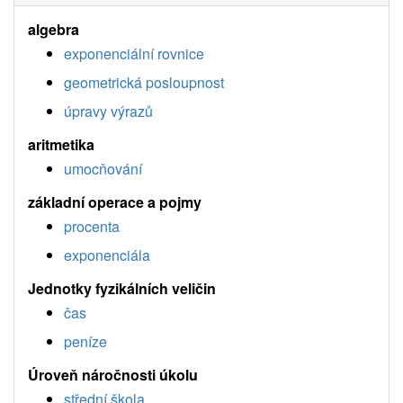
algebra
exponenciální rovnice
geometrická posloupnost
úpravy výrazů
aritmetika
umocňování
základní operace a pojmy
procenta
exponenciála
Jednotky fyzikálních veličin
čas
peníze
Úroveň náročnosti úkolu
střední škola