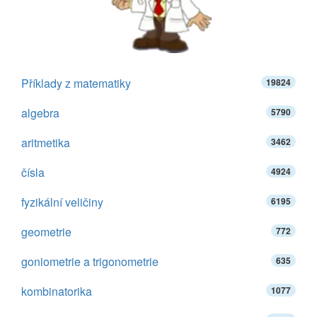
Příklady z matematiky
19824
algebra
5790
aritmetika
3462
čísla
4924
fyzikální veličiny
6195
geometrie
772
goniometrie a trigonometrie
635
kombinatorika
1077