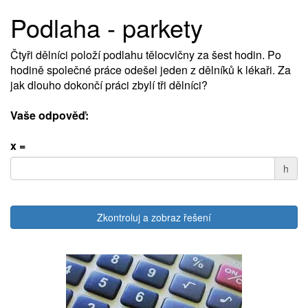
Podlaha - parkety
Čtyři dělníci položí podlahu tělocvičny za šest hodin. Po
hodině společné práce odešel jeden z dělníků k lékaři. Za
jak dlouho dokončí práci zbylí tři dělníci?
Vaše odpověď:
x =
h
Zkontroluj a zobraz řešení