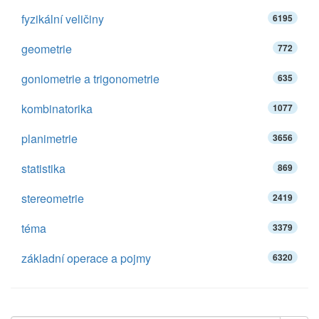
fyzikální veličiny
6195
geometrie
772
goniometrie a trigonometrie
635
kombinatorika
1077
planimetrie
3656
statistika
869
stereometrie
2419
téma
3379
základní operace a pojmy
6320