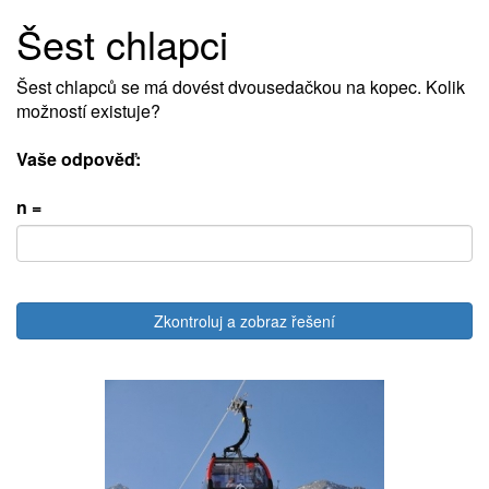
Šest chlapci
Šest chlapců se má dovést dvousedačkou na kopec. Kolik
možností existuje?
Vaše odpověď:
n =
Zkontroluj a zobraz řešení