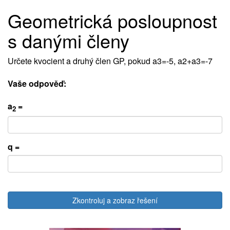
Geometrická posloupnost
s danými členy
Určete kvocient a druhý člen GP, pokud a3=-5, a2+a3=-7
Vaše odpověď:
a
=
2
q =
Zkontroluj a zobraz řešení