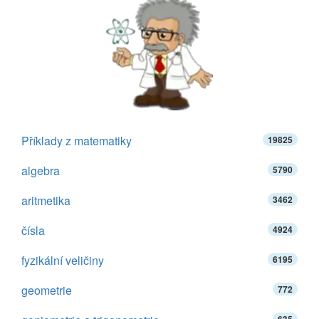
Příklady z matematiky
19825
algebra
5790
aritmetika
3462
čísla
4924
fyzikální veličiny
6195
geometrie
772