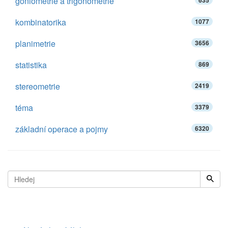
goniometrie a trigonometrie
635
kombinatorika
1077
planimetrie
3656
statistika
869
stereometrie
2419
téma
3379
základní operace a pojmy
6320