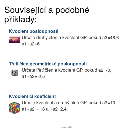
Související a podobné
příklady:
Kvocient posloupnosti
Určete druhý člen a kvocient GP, pokud a3=48,6
a1+a2=6
Třetí člen geometrické posloupnosti
Určete třetí člen a kvocient GP, pokud a2=-3,
a1+a2=-2,5
Kvocient či koeficient
Určete kvocient a druhý člen GP, pokud a3=10,
a1+a2=-1,6 a1-a2=2,4.