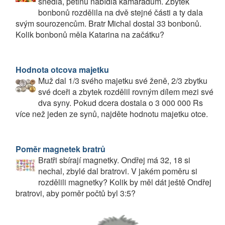
snědla, pětinu nabídla kamarádům. Zbytek
bonbonů rozdělila na dvě stejné části a ty dala
svým sourozencům. Bratr Michal dostal 33 bonbonů.
Kolik bonbonů měla Katarina na začátku?
Hodnota otcova majetku
Muž dal 1/3 svého majetku své ženě, 2/3 zbytku
své dceři a zbytek rozdělil rovným dílem mezi své
dva syny. Pokud dcera dostala o 3 000 000 Rs
více než jeden ze synů, najděte hodnotu majetku otce.
Poměr magnetek bratrů
Bratři sbírají magnetky. Ondřej má 32, 18 si
nechal, zbylé dal bratrovi. V jakém poměru si
rozdělili magnetky? Kolik by měl dát ještě Ondřej
bratrovi, aby poměr počtů byl 3:5?