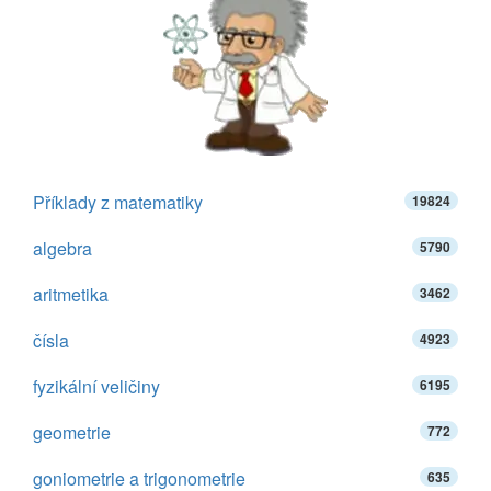
Příklady z matematiky
19824
algebra
5790
aritmetika
3462
čísla
4923
fyzikální veličiny
6195
geometrie
772
goniometrie a trigonometrie
635