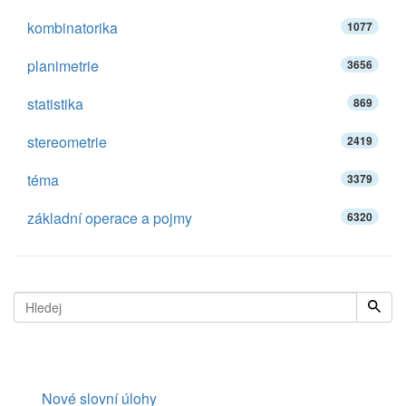
kombinatorika
1077
planimetrie
3656
statistika
869
stereometrie
2419
téma
3379
základní operace a pojmy
6320
Nové slovní úlohy