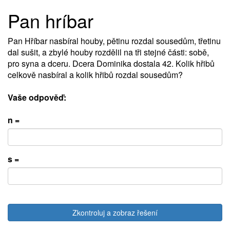
Pan hríbar
Pan Hříbar nasbíral houby, pětinu rozdal sousedům, třetinu
dal sušit, a zbylé houby rozdělil na tři stejné části: sobě,
pro syna a dceru. Dcera Dominika dostala 42. Kolik hřibů
celkově nasbíral a kolik hřibů rozdal sousedům?
Vaše odpověď:
n =
s =
Zkontroluj a zobraz řešení