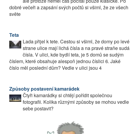
ale protože neměl čas počítal pouze klasické. Po
dobré večeři a zapsání svých počtů si všiml, že ze všech
světe
Teta
Lada přijel k tete. Cestou si všiml, že domy po levé
strane ulice mají lichá čísla a na pravé straňe sudá
čísla. V ulici, kde bydlí teta, je 5 domů se sudým
číslem, které obsahuje alespoň jednou číslici 6. Jaké
číslo měl poslední dům? Vedle v ulici jsou 4
Způsoby postavení kamarádek
Čtyři kamarádky si chtějí pořídit společnou
fotografii. Kolika různými způsoby se mohou vedle
sebe postavit?