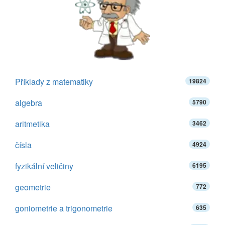
Příklady z matematiky
19824
algebra
5790
aritmetika
3462
čísla
4924
fyzikální veličiny
6195
geometrie
772
goniometrie a trigonometrie
635