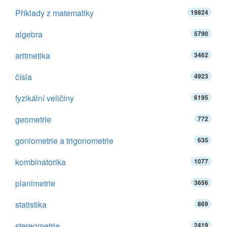
Příklady z matematiky
19824
algebra
5790
aritmetika
3462
čísla
4923
fyzikální veličiny
6195
geometrie
772
goniometrie a trigonometrie
635
kombinatorika
1077
planimetrie
3656
statistika
869
stereometrie
2419