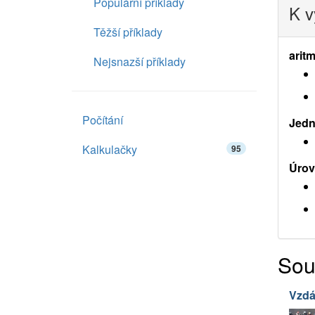
Populární příklady
K v
Těžší příklady
aritm
Nejsnazší příklady
Počítání
Jedno
Kalkulačky
95
Úrov
Sou
Vzdá