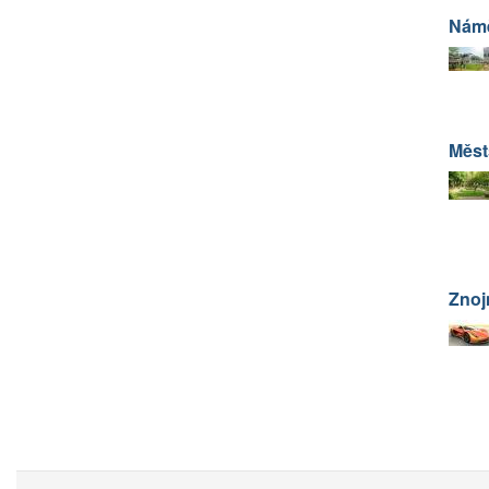
Námě
Měst
Zno