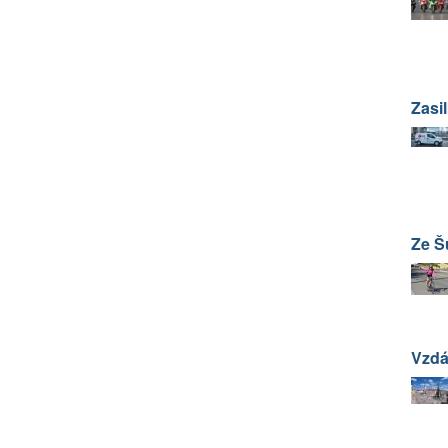
Zasi
Ze Š
Vzdá