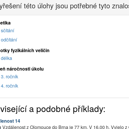
yřešení této úlohy jsou potřebné tyto znalo
etika
sčítání
odčítání
tky fyzikálních veličin
délka
eň náročnosti úkolu
3. ročník
4. ročník
visející a podobné příklady:
lenost 14
Vzdálenost z Olomouce do Brna je 77 km. V 16,00 h. Vyjelo 