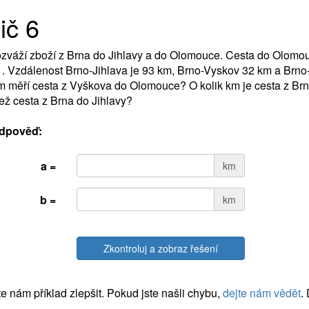
ič 6
ozváží zboží z Brna do Jihlavy a do Olomouce. Cesta do Olomo
. Vzdálenost Brno-Jihlava je 93 km, Brno-Vyskov 32 km a Brn
m měří cesta z Vyškova do Olomouce? O kolik km je cesta z B
než cesta z Brna do Jihlavy?
dpověď:
a =
km
b =
km
Zkontroluj a zobraz řešení
 nám příklad zlepšit. Pokud jste našli chybu,
dejte nám vědět
.