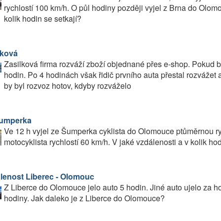
rychlostí 100 km/h. O půl hodiny později vyjel z Brna do Olom
kolik hodin se setkají?
lková
Zasilková firma rozváží zboží objednané přes e-shop. Pokud by
hodin. Po 4 hodinách však řidič prvního auta přestal rozvážet a
by byl rozvoz hotov, kdyby rozváželo
umperka
Ve 12 h vyjel ze Šumperka cyklista do Olomouce ptůměrnou ryc
motocyklista rychlostí 60 km/h. V jaké vzdálenosti a v kolik hod
lenost Liberec - Olomouc
Z Liberce do Olomouce jelo auto 5 hodin. Jiné auto ujelo za h
hodiny. Jak daleko je z Liberce do Olomouce?