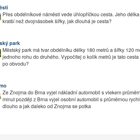
stí
Přes obdélníkové náměstí vede úhlopříčkou cesta. Jeho délka j
kratší než dvojnásobek šířky, jak dlouhá je cesta?
ský park
Městský park má tvar obdélníku délky 180 metrů a šířky 120 met
jednoho rohu do druhého. Vypočítej o kolik metrů je tato cesta 
po obvodu?
jmo
Ze Znojma do Brna vyjel nákladní automobil s vlekem průměrn
minut později z Brna vyjel osobní automobil s průměrnou rychlo
dlouho a jak daleko od Znojma se potka