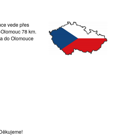
uce vede přes
o-Olomouc 78 km.
rna do Olomouce
 Děkujeme!