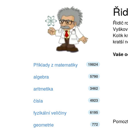
Řid
Řidič r
Vyškov 
Kolik k
kratší 
Vaše o
Příklady z matematiky
19824
algebra
5790
aritmetika
3462
čísla
4923
fyzikální veličiny
6195
Pomozte
geometrie
772