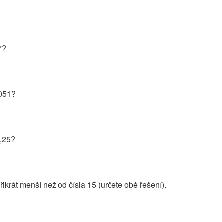
7?
1051?
7,25?
řikrát menší než od čísla 15 (určete obě řešení).