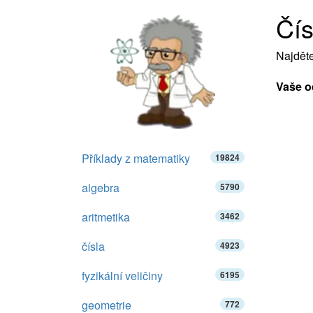
Čís
Najděte
Vaše o
Příklady z matematiky
19824
algebra
5790
aritmetika
3462
čísla
4923
fyzikální veličiny
6195
geometrie
772