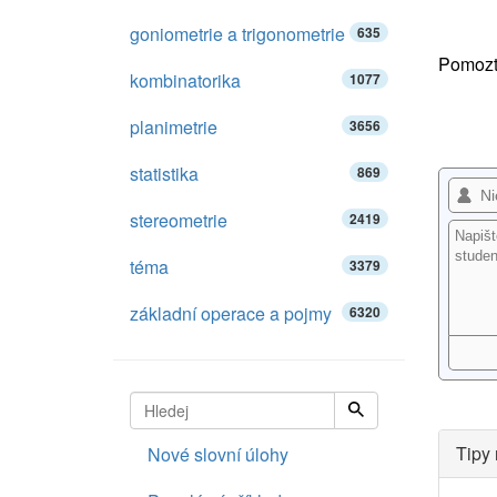
goniometrie a trigonometrie
635
Pomozte
kombinatorika
1077
planimetrie
3656
statistika
869
stereometrie
2419
téma
3379
základní operace a pojmy
6320
Tipy 
Nové slovní úlohy