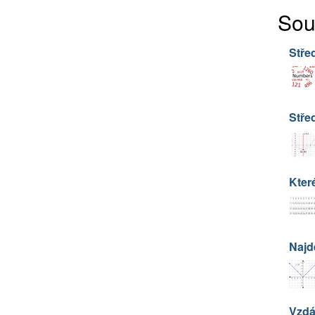
Sou
Střed
Stře
Kter
Najd
Vzdá