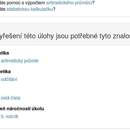
áte pomoc s výpočtem
aritmetického průměru
?
áte
statistickou kalkulačku
?
yřešení této úlohy jsou potřebné tyto znalo
stika
aritmetický průměr
etika
odčítání
celá čísla
eň náročnosti úkolu
5. ročník