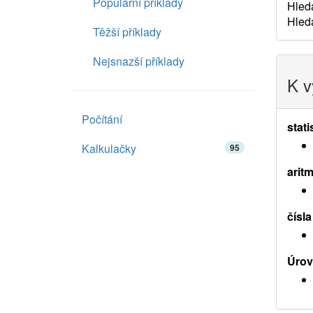
Populární příklady
Hled
Hled
Těžší příklady
Nejsnazší příklady
K v
Počítání
stati
Kalkulačky
95
aritm
čísla
Úrov