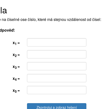
la
 na číselné ose číslo, které má stejnou vzdálenost od čísel:
dpověď:
x
=
1
x
=
2
x
=
3
x
=
4
x
=
5
Zkontroluj a zobraz řešení