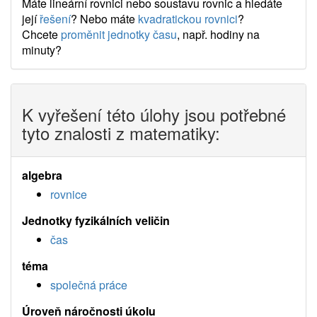
Máte lineární rovnici nebo soustavu rovnic a hledáte
její
řešení
? Nebo máte
kvadratickou rovnici
?
Chcete
proměnit jednotky času
, např. hodiny na
minuty?
K vyřešení této úlohy jsou potřebné
tyto znalosti z matematiky:
algebra
rovnice
Jednotky fyzikálních veličin
čas
téma
společná práce
Úroveň náročnosti úkolu