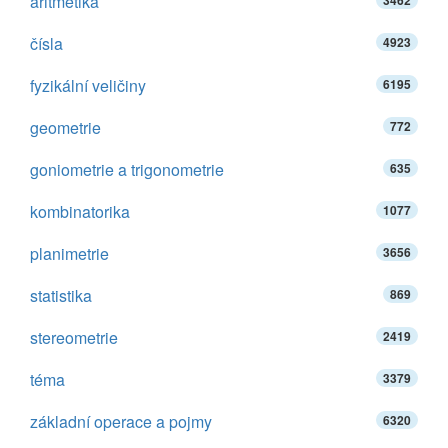
aritmetika
3462
čísla
4923
fyzikální veličiny
6195
geometrie
772
goniometrie a trigonometrie
635
kombinatorika
1077
planimetrie
3656
statistika
869
stereometrie
2419
téma
3379
základní operace a pojmy
6320