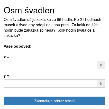
Osm švadlen
Osm švadlen ušije zakázku za 85 hodin. Po 21 hodinách
museli 3 švadleny odejít na jinou práci. Za kolik dalších
hodin bude zakázka splněna? Kolik hodin trvala celá
zakázka?
Vaše odpověď:
x =
h
y =
h
Zkontroluj a zobraz řešení