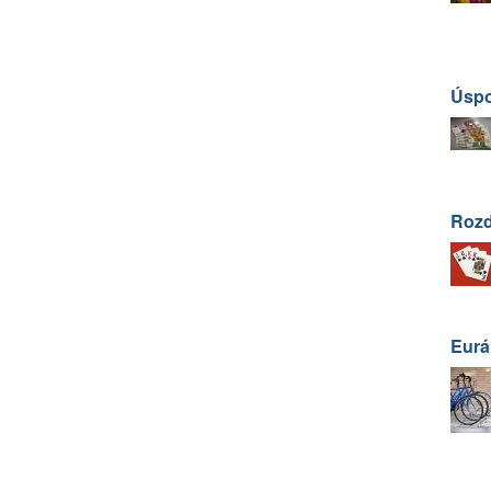
Úspo
Rozd
Eurá