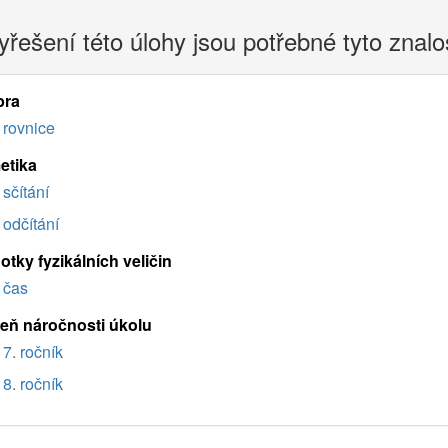
yřešení této úlohy jsou potřebné tyto znalo
bra
rovnice
etika
sčítání
odčítání
tky fyzikálních veličin
čas
eň náročnosti úkolu
7. ročník
8. ročník