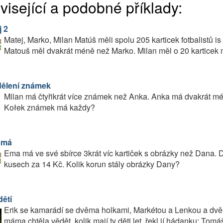
visející a podobné příklady:
j 2
Matej, Marko, Milan Matúš měli spolu 205 karticek fotbalistů is
Matouš měl dvakrát méně než Marko. Milan měl o 20 karticek 
ělení známek
Milan má čtyřikrát více známek než Anka. Anka má dvakrát m
Kołek známek má každy?
 má
Ema má ve své sbírce 3krát víc kartiček s obrázky než Dana.
kusech za 14 Kč. Kolik korun stály obrázky Dany?
dětí
Erik se kamarádí se dvěma holkami, Markétou a Lenkou a d
máma chtěla vědět, kolik mají ty děti let, řekl jí hádanku: Tom