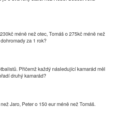
 o 230kč méně než otec, Tomáš o 275kč méně než
a dohromady za 1 rok?
otbalistů. Přičemž každý následující kamarád měl
 pořadí druhý kamarád?
e než Jaro, Peter o 150 eur méně než Tomáš.