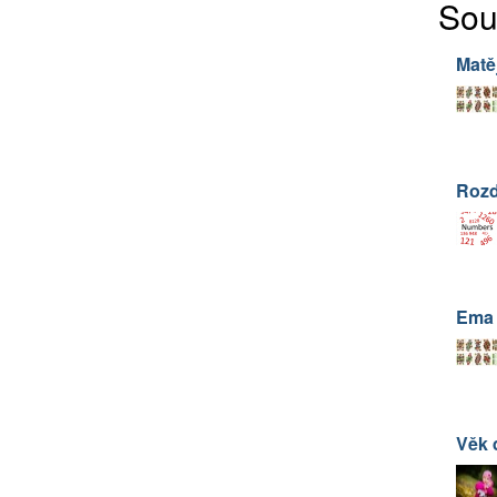
Sou
Matě
Rozd
Ema
Věk 