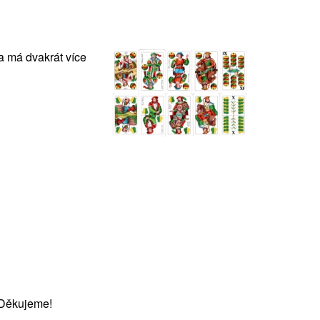
 má dvakrát více
 Děkujeme!