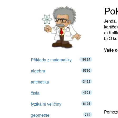
Po
Jenda, 
kartiče
a) Koli
b) O k
Vaše o
Příklady z matematiky
19824
algebra
5790
aritmetika
3462
čísla
4923
fyzikální veličiny
6195
Pomozte
geometrie
772