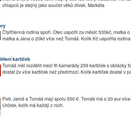
chlapců je stejný jako součet věků dívek. Markéta
ry
Čtyřčlenná rodina spoří. Otec uspořil za měsíc 530kč, matka
matka a Jana o 20kč více než Tomáš. Kolik Kč uspořila rodin
ělení kartiček
Tomáš měl rozdělit mezi tři kamarády 259 kartiček s obrázky f
dostat 2x více kartiček než předchozí. Kolik kartiček dostal v
Petr, Jaroš a Tomáš mají spolu 550 €. Tomáš má o 20 eur víc
Určete, kolik má každý z nich.