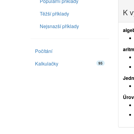
Populární příklady
K v
Těžší příklady
Nejsnazší příklady
alge
aritm
Počítání
Kalkulačky
95
Jedno
Úrov