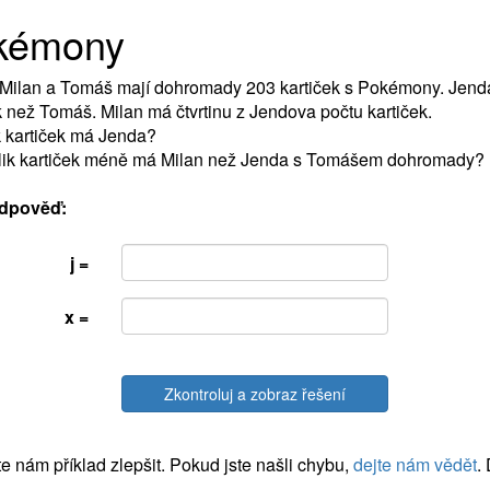
kémony
Milan a Tomáš mají dohromady 203 kartiček s Pokémony. Jenda
k než Tomáš. Milan má čtvrtinu z Jendova počtu kartiček.
k kartiček má Jenda?
olik kartiček méně má Milan než Jenda s Tomášem dohromady?
dpověď:
j =
x =
Zkontroluj a zobraz řešení
 nám příklad zlepšit. Pokud jste našli chybu,
dejte nám vědět
.