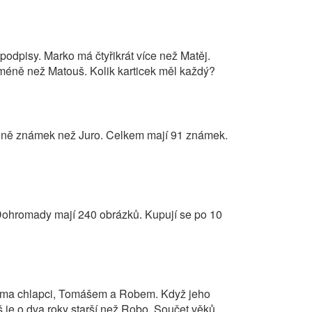
 podpisy. Marko má čtyřikrát více než Matěj.
méně než Matouš. Kolik karticek měl každý?
éně známek než Juro. Celkem mají 91 známek.
 Dohromady mají 240 obrázků. Kupují se po 10
věma chlapci, Tomášem a Robem. Když jeho
áš je o dva roky starší než Robo. Součet věků