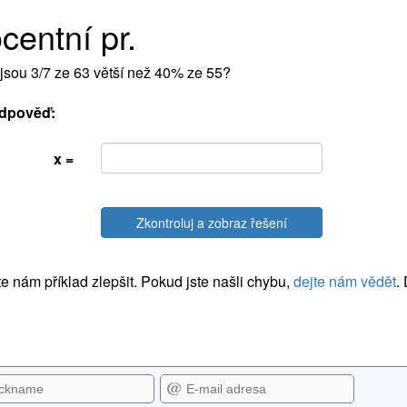
centní pr.
 jsou 3/7 ze 63 větší než 40% ze 55?
dpověď:
x =
Zkontroluj a zobraz řešení
 nám příklad zlepšit. Pokud jste našli chybu,
dejte nám vědět
.