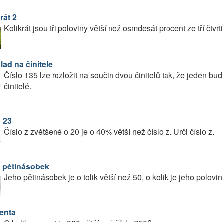
rát 2
Kolikrát jsou tři poloviny větší než osmdesát procent ze tří čtvrt
lad na činitele
Číslo 135 lze rozložit na součin dvou činitelů tak, že jeden bu
činitelé.
o 23
Číslo z zvětšené o 20 je o 40% větší než číslo z. Urči číslo z.
 pětinásobek
Jeho pětinásobek je o tolik větší než 50, o kolik je jeho polov
enta