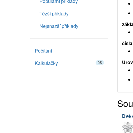
Populární příklady
Těžší příklady
zákl
Nejsnazší příklady
čísla
Počítání
Úrov
Kalkulačky
95
Sou
Dvě 