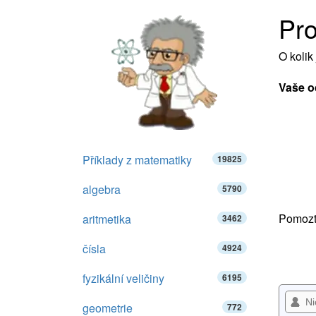
Pro
O kolik
Vaše o
Příklady z matematiky
19825
algebra
5790
Pomozte
aritmetika
3462
čísla
4924
fyzikální veličiny
6195
geometrie
772