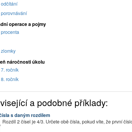
odčítání
porovnávání
adní operace a pojmy
procenta
zlomky
eň náročnosti úkolu
7. ročník
8. ročník
visející a podobné příklady:
čísla s daným rozdílem
Rozdíl 2 čísel je 4/3. Určete obě čísla, pokud víte, že první čís