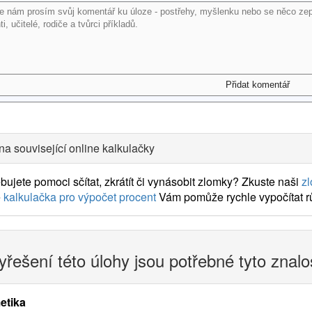
na související online kalkulačky
bujete pomoci sčítat, zkrátít či vynásobit zlomky? Zkuste naši
z
e
kalkulačka pro výpočet procent
Vám pomůže rychle vypočítat rů
yřešení této úlohy jsou potřebné tyto znalo
etika