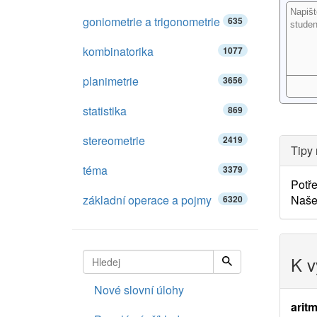
goniometrie a trigonometrie
635
kombinatorika
1077
planimetrie
3656
statistika
869
stereometrie
2419
Tipy 
téma
3379
Potře
základní operace a pojmy
Naš
6320
K v
Nové slovní úlohy
aritm