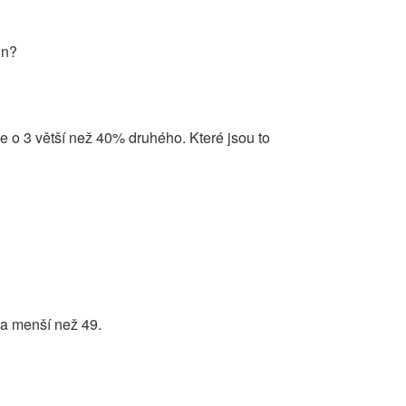
in?
de o 3 větší než 40% druhého. Které jsou to
ina menší než 49.