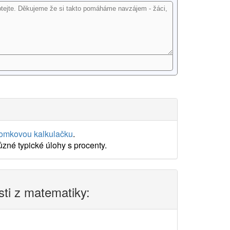
lomkovou kalkulačku
.
zné typické úlohy s procenty.
sti z matematiky: