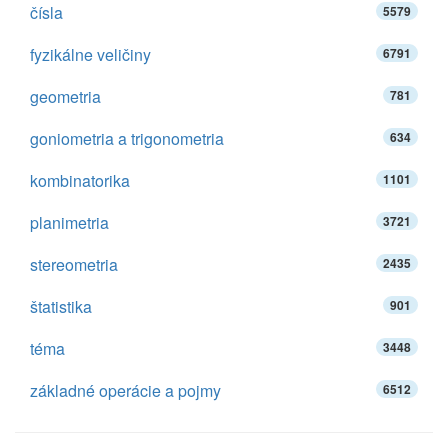
čísla
5579
fyzikálne veličiny
6791
geometria
781
goniometria a trigonometria
634
kombinatorika
1101
planimetria
3721
stereometria
2435
štatistika
901
téma
3448
základné operácie a pojmy
6512