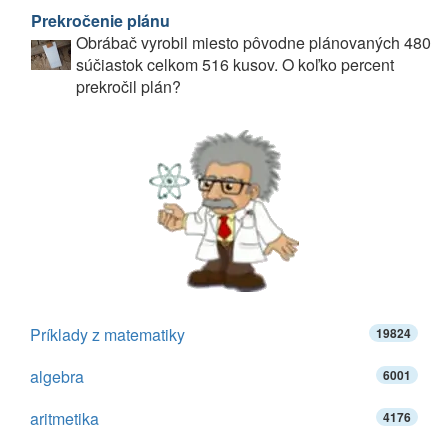
Prekročenie plánu
Obrábač vyrobil miesto pôvodne plánovaných 480
súčiastok celkom 516 kusov. O koľko percent
prekročil plán?
Príklady z matematiky
19824
algebra
6001
aritmetika
4176