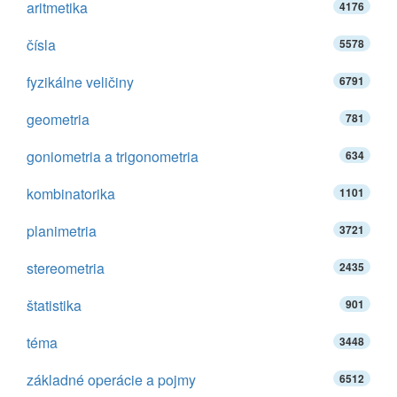
aritmetika
4176
čísla
5578
fyzikálne veličiny
6791
geometria
781
goniometria a trigonometria
634
kombinatorika
1101
planimetria
3721
stereometria
2435
štatistika
901
téma
3448
základné operácie a pojmy
6512