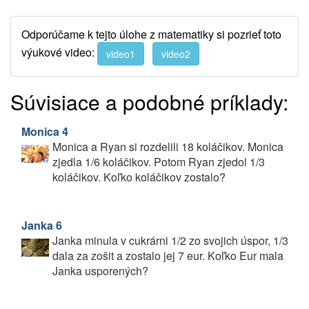
Odporúčame k tejto úlohe z matematiky si pozrieť toto
výukové video:
video1
video2
Súvisiace a podobné príklady:
Monica 4
Monica a Ryan si rozdelili 18 koláčikov. Monica
zjedla 1/6 koláčikov. Potom Ryan zjedol 1/3
koláčikov. Koľko koláčikov zostalo?
Janka 6
Janka minula v cukrárni 1/2 zo svojich úspor, 1/3
dala za zošit a zostalo jej 7 eur. Koľko Eur mala
Janka usporených?