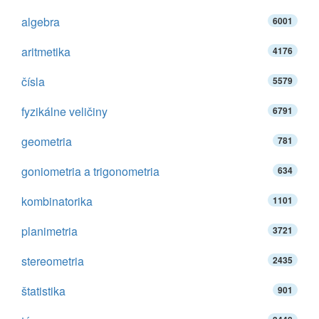
algebra
6001
aritmetika
4176
čísla
5579
fyzikálne veličiny
6791
geometria
781
goniometria a trigonometria
634
kombinatorika
1101
planimetria
3721
stereometria
2435
štatistika
901