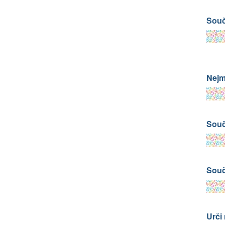
Souč
Nejme
Souč
Souč
Urči