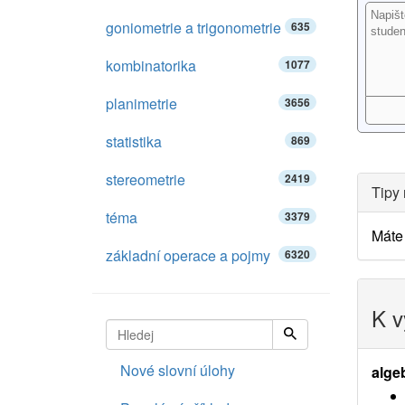
goniometrie a trigonometrie
635
kombinatorika
1077
planimetrie
3656
statistika
869
stereometrie
2419
Tipy 
téma
3379
Máte 
základní operace a pojmy
6320
K v
Nové slovní úlohy
alge