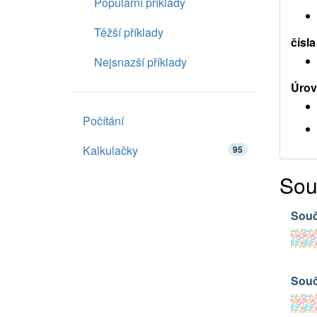
Populární příklady
Těžší příklady
čísla
Nejsnazší příklady
Úrov
Počítání
Kalkulačky
95
Sou
Souč
Souč