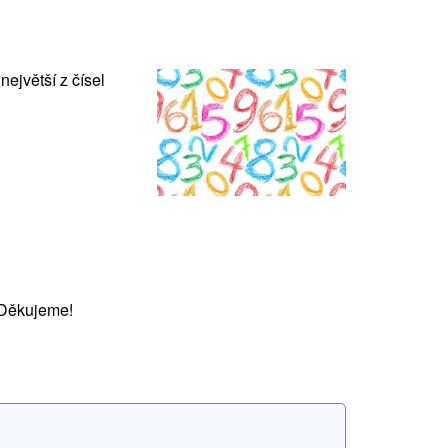
ejvětší z čísel
 Děkujeme!