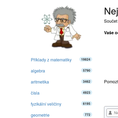
Nej
Součet 
Vaše o
Příklady z matematiky
19824
algebra
5790
Pomozte
aritmetika
3462
čísla
4923
fyzikální veličiny
6195
geometrie
772