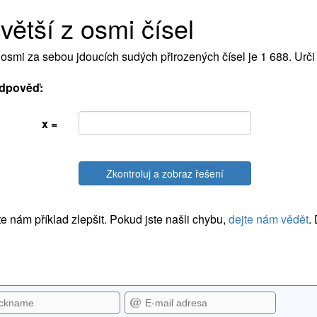
větší z osmi čísel
osmi za sebou jdoucích sudých přirozených čísel je 1 688. Urči n
dpověď:
x =
Zkontroluj a zobraz řešení
 nám příklad zlepšit. Pokud jste našli chybu,
dejte nám vědět
.