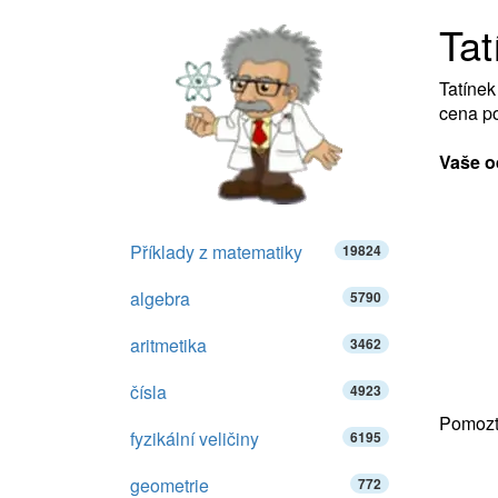
Tat
Tatínek
cena po
Vaše o
Příklady z matematiky
19824
algebra
5790
aritmetika
3462
čísla
4923
Pomozte
fyzikální veličiny
6195
geometrie
772