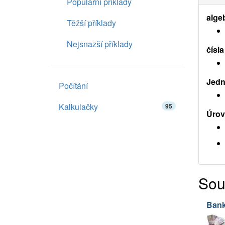
Populární příklady
alge
Těžší příklady
Nejsnazší příklady
čísla
Jedno
Počítání
Kalkulačky
95
Úrov
Sou
Ban