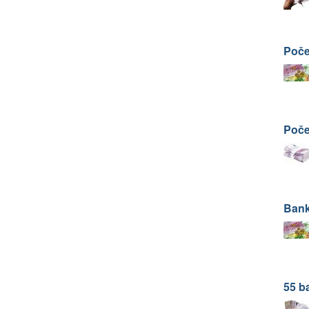
Poče
Poče
Bank
55 b