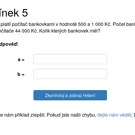
ínek 5
 platil počítač bankovkami v hodnotě 500 a 1 000 Kč. Počet ban
čítače 44 000 Kč. Kolik kterých bankovek měl?
dpověď:
a =
b =
Zkontroluj a zobraz řešení
 nám příklad zlepšit. Pokud jste našli chybu,
dejte nám vědět
.