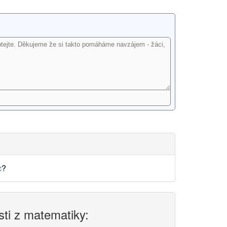
c
?
sti z matematiky: