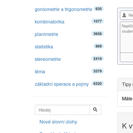
goniometrie a trigonometrie
635
kombinatorika
1077
planimetrie
3656
statistika
869
stereometrie
2419
téma
3379
základní operace a pojmy
6320
Tipy 
Máte 
Nové slovní úlohy
K v