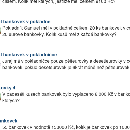
číslem. Kolik měl kterých, jestliže měl celkem 9100 Kč?
t bankovek v pokladně
Pokladník Samuel měl v pokladně celkem 20 ks bankovek v cel
20 eurové bankovky. Kolik kusů měl z každé bankovky?
t bankovek v pokladničce
Juraj má v pokladničce pouze pětieurovky a desetieurovky v c
bankovek, pokud deseteurovek je 6krát méně než pětieurovek
ovky 4
V padesáti kusech bankovek bylo vyplaceno 8 000 Kč v banko
kterých?
ankovek
55 bankovek v hodnotě 133000 Kč, kolik je bankovek po 1000 