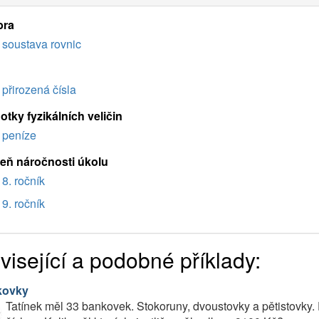
bra
soustava rovnic
přirozená čísla
tky fyzikálních veličin
peníze
eň náročnosti úkolu
8. ročník
9. ročník
visející a podobné příklady:
kovky
Tatínek měl 33 bankovek. Stokoruny, dvoustovky a pětistovky.