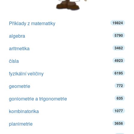
Příklady z matematiky
19824
algebra
5790
aritmetika
3462
čísla
4923
fyzikální veličiny
6195
geometrie
772
goniometrie a trigonometrie
635
kombinatorika
1077
planimetrie
3656