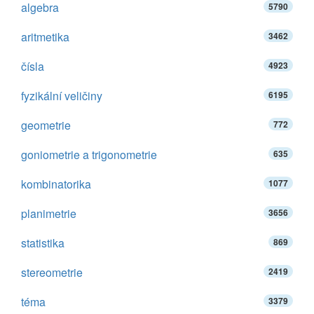
algebra
5790
aritmetika
3462
čísla
4923
fyzikální veličiny
6195
geometrie
772
goniometrie a trigonometrie
635
kombinatorika
1077
planimetrie
3656
statistika
869
stereometrie
2419
téma
3379