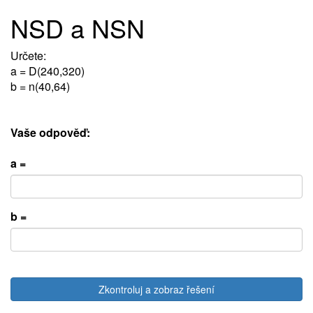
NSD a NSN
Určete:
a = D(240,320)
b = n(40,64)
Vaše odpověď:
a =
b =
Zkontroluj a zobraz řešení