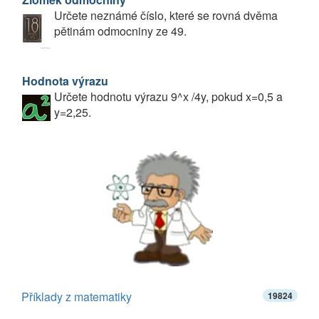
Určete neznámé číslo, které se rovná dvěma
pětinám odmocniny ze 49.
Hodnota výrazu
Určete hodnotu výrazu 9^x /4y, pokud x=0,5 a
y=2,25.
Příklady z matematiky
19824