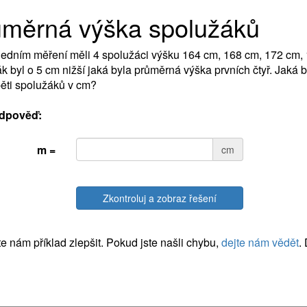
ůměrná výška spolužáků
ledním měření měli 4 spolužáci výšku 164 cm, 168 cm, 172 cm, 
k byl o 5 cm nižší jaká byla průměrná výška prvních čtyř. Jaká 
ěti spolužáků v cm?
dpověď:
m =
cm
Zkontroluj a zobraz řešení
 nám příklad zlepšit. Pokud jste našli chybu,
dejte nám vědět
.