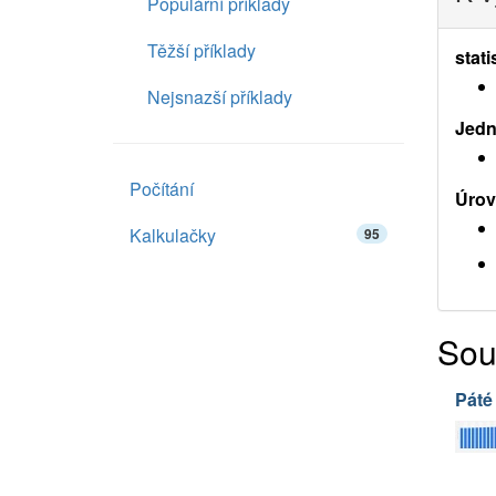
Populární příklady
Těžší příklady
stati
Nejsnazší příklady
Jedno
Počítání
Úrov
Kalkulačky
95
Sou
Páté