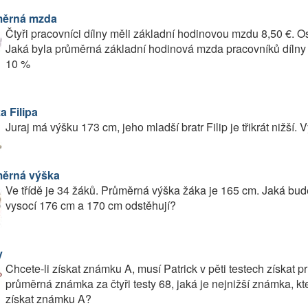
ěrná mzda
Čtyři pracovníci dílny měli základní hodinovou mzdu 8,50 €. O
Jaká byla průměrná základní hodinová mzda pracovníků dílny 
10 %
a Filipa
Juraj má výšku 173 cm, jeho mladší bratr Filip je třikrát nižší. 
ěrná výška
Ve třídě je 34 žáků. Průměrná výška žáka je 165 cm. Jaká bud
vysocí 176 cm a 170 cm odstěhují?
y
Chcete-li získat známku A, musí Patrick v pěti testech získat
průměrná známka za čtyři testy 68, jaká je nejnižší známka, k
získat známku A?