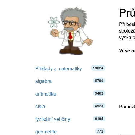
Pr
Při pos
spolužá
výška p
Vaše o
Příklady z matematiky
19824
algebra
5790
aritmetika
3462
čísla
4923
Pomozte
fyzikální veličiny
6195
geometrie
772