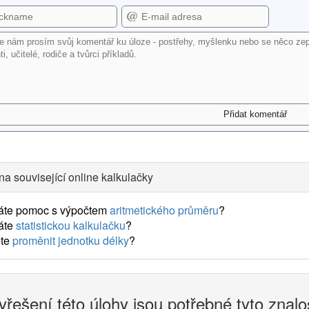
na související online kalkulačky
áte pomoc s výpočtem
aritmetického průměru
?
áte
statistickou kalkulačku
?
te
proměnit jednotku délky
?
yřešení této úlohy jsou potřebné tyto znalo