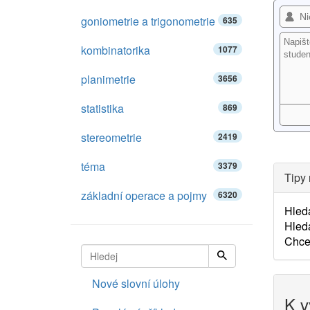
goniometrie a trigonometrie
635
kombinatorika
1077
planimetrie
3656
statistika
869
stereometrie
2419
téma
3379
Tipy 
základní operace a pojmy
6320
Hled
Hled
Chce
Nové slovní úlohy
K v