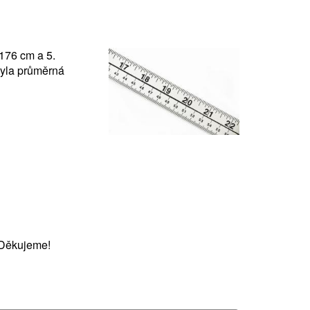
176 cm a 5.
byla průměrná
 Děkujeme!