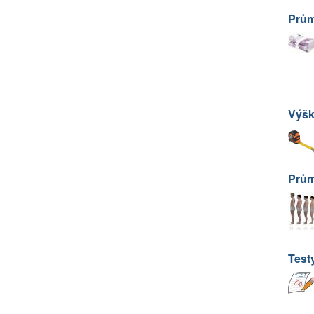
Prům
Výšk
Prům
Test