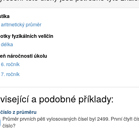
stika
aritmetický průměr
tky fyzikálních veličin
délka
eň náročnosti úkolu
6. ročník
7. ročník
visející a podobné příklady:
 číslo z průměru
Průměr prvních pěti vylosovaných čísel byl 2499. První čtyři čí
číslo?