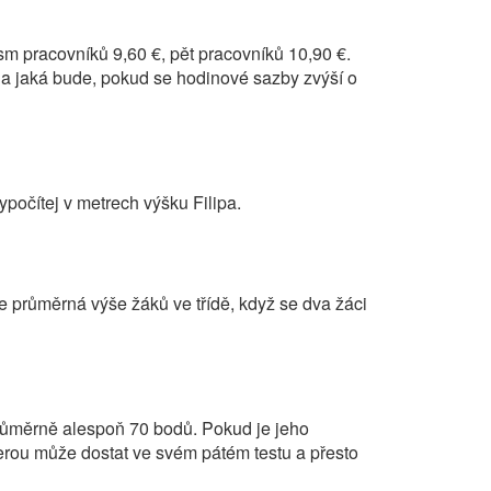
sm pracovníků 9,60 €, pět pracovníků 10,90 €.
a jaká bude, pokud se hodinové sazby zvýší o
Vypočítej v metrech výšku Filipa.
e průměrná výše žáků ve třídě, když se dva žáci
 průměrně alespoň 70 bodů. Pokud je jeho
terou může dostat ve svém pátém testu a přesto