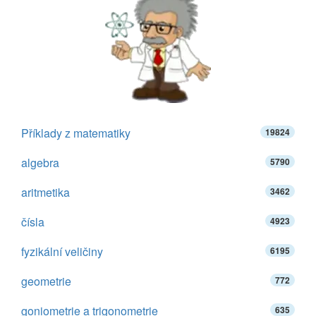
Příklady z matematiky
19824
algebra
5790
aritmetika
3462
čísla
4923
fyzikální veličiny
6195
geometrie
772
goniometrie a trigonometrie
635