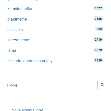
kombinatorika
1077
planimetrie
3656
statistika
869
stereometrie
2419
téma
3379
základní operace a pojmy
6320
Nové slovní úlohy