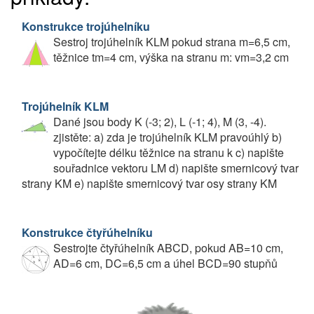
Konstrukce trojúhelníku
Sestroj trojúhelník KLM pokud strana m=6,5 cm,
těžnice tm=4 cm, výška na stranu m: vm=3,2 cm
Trojúhelník KLM
Dané jsou body K (-3; 2), L (-1; 4), M (3, -4).
zjistěte: a) zda je trojúhelník KLM pravoúhlý b)
vypočítejte délku těžnice na stranu k c) napište
souřadnice vektoru LM d) napište smernicový tvar
strany KM e) napište smernicový tvar osy strany KM
Konstrukce čtyřúhelníku
Sestrojte čtyřúhelník ABCD, pokud AB=10 cm,
AD=6 cm, DC=6,5 cm a úhel BCD=90 stupňů