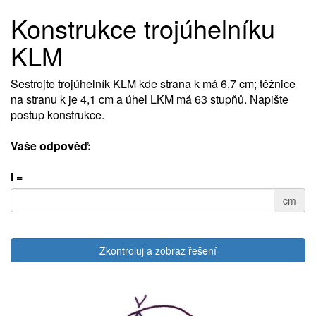
Konstrukce trojúhelníku
KLM
Sestrojte trojúhelník KLM kde strana k má 6,7 cm; těžnice
na stranu k je 4,1 cm a úhel LKM má 63 stupňů. Napište
postup konstrukce.
Vaše odpověď:
l =
cm
Zkontroluj a zobraz řešení