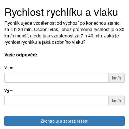
Rychlost rychlíku a vlaku
Rychlík ujede vzdálenost od výchozí po konečnou stanici
za 4 h 20 min. Osobní vlak, jehož průměrná rychlost je o 30
km/h menší, ujede tuto vzdálenost za 7 h 40 min. Jaká je
rychlost rychlíku a jaká osobního vlaku?
Vaše odpověď:
v
=
1
km/h
v
=
2
km/h
Zkontroluj a zobraz řešení