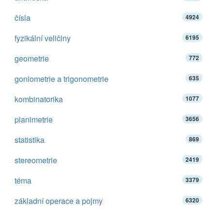
čísla
4924
fyzikální veličiny
6195
geometrie
772
goniometrie a trigonometrie
635
kombinatorika
1077
planimetrie
3656
statistika
869
stereometrie
2419
téma
3379
základní operace a pojmy
6320