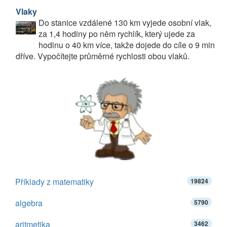
Vlaky
Do stanice vzdálené 130 km vyjede osobní vlak,
za 1,4 hodiny po něm rychlík, který ujede za
hodinu o 40 km více, takže dojede do cíle o 9 min
dříve. Vypočítejte průměrné rychlosti obou vlaků.
Příklady z matematiky
19824
algebra
5790
aritmetika
3462