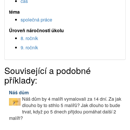
čas
téma
společná práce
Úroveň náročnosti úkolu
8. ročník
9. ročník
Související a podobné
příklady:
Náš dům
Náš dům by 4 malíři vymalovali za 14 dní. Za jak
dlouho by to stihlo 5 malířů? Jak dlouho to bude
trvat, když po 5 dnech přijdou pomáhat další 2
malíři?