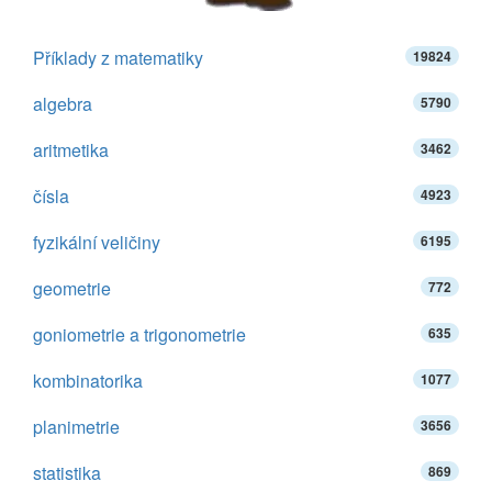
Příklady z matematiky
19824
algebra
5790
aritmetika
3462
čísla
4923
fyzikální veličiny
6195
geometrie
772
goniometrie a trigonometrie
635
kombinatorika
1077
planimetrie
3656
statistika
869