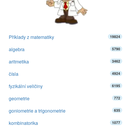
Příklady z matematiky
19824
algebra
5790
aritmetika
3462
čísla
4924
fyzikální veličiny
6195
geometrie
772
goniometrie a trigonometrie
635
kombinatorika
1077