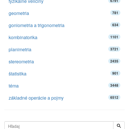
fyzikálne veličiny
6791
geometria
781
goniometria a trigonometria
634
kombinatorika
1101
planimetria
3721
stereometria
2435
štatistika
901
téma
3448
základné operácie a pojmy
6512