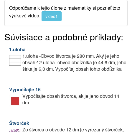
Odporúčame k tejto úlohe z matematiky si pozrieť toto
výukové video:
video1
Súvisiace a podobné príklady:
1.uloha
1.uloha -Obvod štvorca je 280 mm. Aký je jeho
obsah? 2.uloha- obvod obdĺžnika je 44,6 dm, jeho
šírka je 6,3 dm. Vypočítaj obsah tohto obdĺžnika
Vypočítajte 16
Vypočítajte obsah štvorca, ak je jeho obvod 14
dm.
Štvorček
Zo štvorca o obvode 12 dm je vyrezaný štvorček,