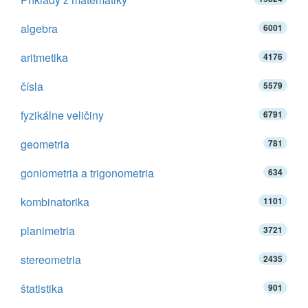
algebra
6001
aritmetika
4176
čísla
5579
fyzikálne veličiny
6791
geometria
781
goniometria a trigonometria
634
kombinatorika
1101
planimetria
3721
stereometria
2435
štatistika
901