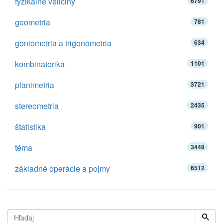
fyzikálne veličiny
6791
geometria
781
goniometria a trigonometria
634
kombinatorika
1101
planimetria
3721
stereometria
2435
štatistika
901
téma
3448
základné operácie a pojmy
6512