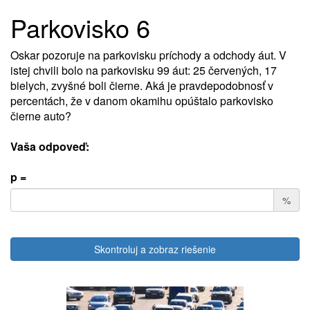
Parkovisko 6
Oskar pozoruje na parkovisku príchody a odchody áut. V
istej chvili bolo na parkovisku 99 áut: 25 červených, 17
bielych, zvyšné boli čierne. Aká je pravdepodobnosť v
percentách, že v danom okamihu opúštalo parkovisko
čierne auto?
Vaša odpoveď:
p =
%
Skontroluj a zobraz riešenie