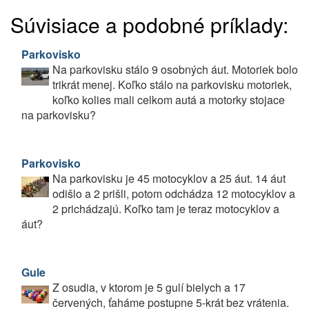
Súvisiace a podobné príklady:
Parkovisko
Na parkovisku stálo 9 osobných áut. Motoriek bolo
trikrát menej. Koľko stálo na parkovisku motoriek,
koľko kolies mali celkom autá a motorky stojace
na parkovisku?
Parkovisko
Na parkovisku je 45 motocyklov a 25 áut. 14 áut
odišlo a 2 prišli, potom odchádza 12 motocyklov a
2 prichádzajú. Koľko tam je teraz motocyklov a
áut?
Gule
Z osudia, v ktorom je 5 gulí bielych a 17
červených, ťaháme postupne 5-krát bez vrátenia.