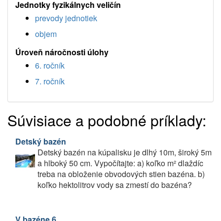
Jednotky fyzikálnych veličín
prevody jednotiek
objem
Úroveň náročnosti úlohy
6. ročník
7. ročník
Súvisiace a podobné príklady:
Detský bazén
Detský bazén na kúpalisku je dlhý 10m, široký 5m
a hlboký 50 cm. Vypočítajte: a) koľko m² dlaždíc
treba na obloženie obvodových stien bazéna. b)
koľko hektolitrov vody sa zmestí do bazéna?
V bazéne 6