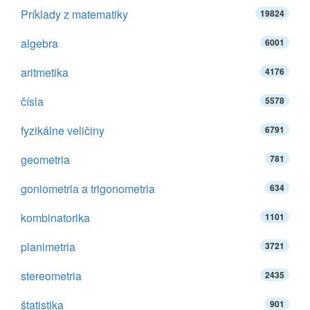
Príklady z matematiky
19824
algebra
6001
aritmetika
4176
čísla
5578
fyzikálne veličiny
6791
geometria
781
goniometria a trigonometria
634
kombinatorika
1101
planimetria
3721
stereometria
2435
štatistika
901