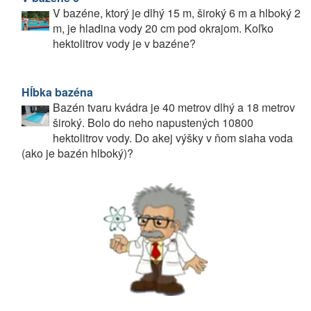
V bazéne, ktorý je dlhý 15 m, široký 6 m a hlboký 2
m, je hladina vody 20 cm pod okrajom. Koľko
hektolitrov vody je v bazéne?
Hĺbka bazéna
Bazén tvaru kvádra je 40 metrov dlhý a 18 metrov
široký. Bolo do neho napustených 10800
hektolitrov vody. Do akej výšky v ňom siaha voda
(ako je bazén hlboký)?