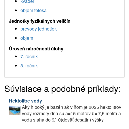
kváder
objem telesa
Jednotky fyzikálnych veličín
prevody jednotiek
objem
Úroveň náročnosti úlohy
7. ročník
8. ročník
Súvisiace a podobné príklady:
Hektolitre vody
Aký hlboký je bazén ak v ňom je 2025 hektolitrov
vody rozmery dna sú a=15 metrov b= 7,5 metra a
voda siaha do 9/10(deväť desatín) výšky.