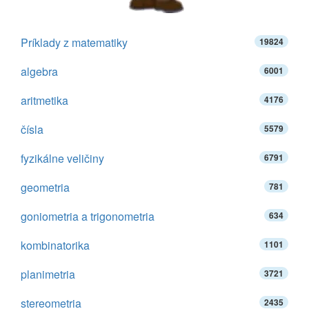
Príklady z matematiky
19824
algebra
6001
aritmetika
4176
čísla
5579
fyzikálne veličiny
6791
geometria
781
goniometria a trigonometria
634
kombinatorika
1101
planimetria
3721
stereometria
2435