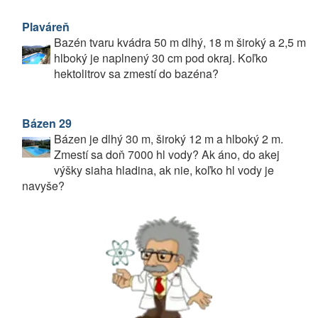
Plaváreň
Bazén tvaru kvádra 50 m dlhý, 18 m široký a 2,5 m
hlboký je naplnený 30 cm pod okraj. Koľko
hektolitrov sa zmestí do bazéna?
Bázen 29
Bázen je dlhý 30 m, široký 12 m a hlboký 2 m.
Zmestí sa doň 7000 hl vody? Ak áno, do akej
výšky siaha hladina, ak nie, koľko hl vody je
navyše?