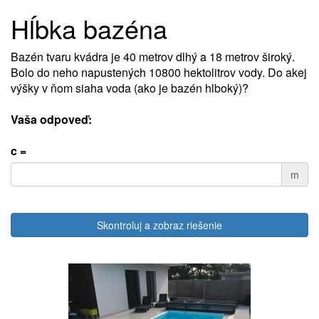
Hĺbka bazéna
Bazén tvaru kvádra je 40 metrov dlhý a 18 metrov široký.
Bolo do neho napustených 10800 hektolitrov vody. Do akej
výšky v ňom siaha voda (ako je bazén hlboký)?
Vaša odpoveď:
c =
m
Skontroluj a zobraz riešenie