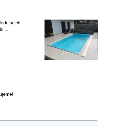
ledujúcich
u...
ujeme!