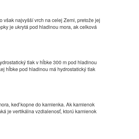
šak najvyšší vrch na celej Zemi, pretože jej
opky je ukrytá pod hladinou mora, ak celková
ydrostatický tlak v hĺbke 300 m pod hladinou
kej hĺbke pod hladinou má hydrostatický tlak
 mora, keď kopne do kamienka. Ak kamienok
ká je vertikálna vzdialenosť, ktorú kamienok