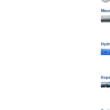
Mau
Hydr
Kop