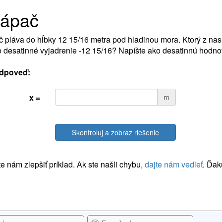
tápač
 pláva do hĺbky 12 15/16 metra pod hladinou mora. Ktorý z nas
 desatinné vyjadrenie -12 15/16? Napíšte ako desatinnú hodnot
dpoveď:
x =
m
Skontroluj a zobraz riešenie
 nám zlepšiť príklad. Ak ste našli chybu,
dajte nám vedieť
. Ďak