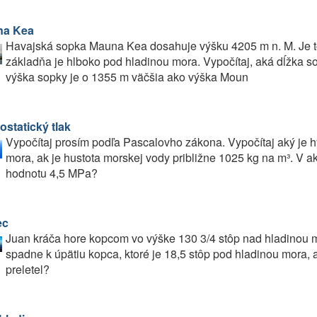
na Kea
Havajská sopka Mauna Kea dosahuje výšku 4205 m n. M. Je to v
základňa je hlboko pod hladinou mora. Vypočítaj, aká dĺžka s
výška sopky je o 1355 m väčšia ako výška Moun
ostatický tlak
Vypočítaj prosím podľa Pascalovho zákona. Vypočítaj aký je h
mora, ak je hustota morskej vody približne 1025 kg na m³. V a
hodnotu 4,5 MPa?
ec
Juan kráča hore kopcom vo výške 130 3/4 stôp nad hladinou
spadne k úpätiu kopca, ktoré je 18,5 stôp pod hladinou mora, a
preletel?