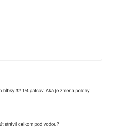
do hĺbky 32 1/4 palcov. Aká je zmena polohy
út strávil celkom pod vodou?