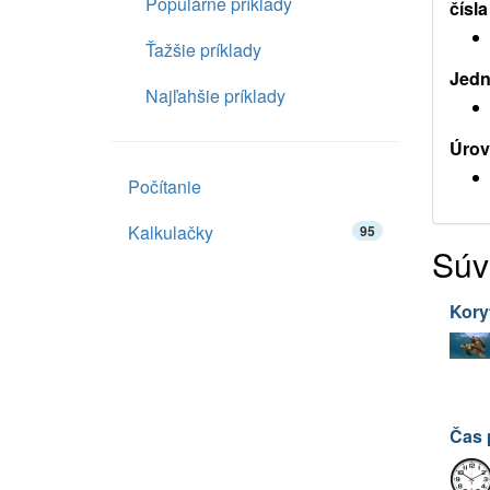
Populárne príklady
čísla
Ťažšie príklady
Jedn
Najľahšie príklady
Úrov
Počítanie
Kalkulačky
95
Súv
Kory
Čas 