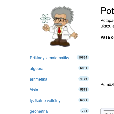
Po
Potápač
ukazuje
Vaša o
Príklady z matematiky
19824
algebra
6001
aritmetika
4176
Pomôžte
čísla
5578
fyzikálne veličiny
6791
geometria
781