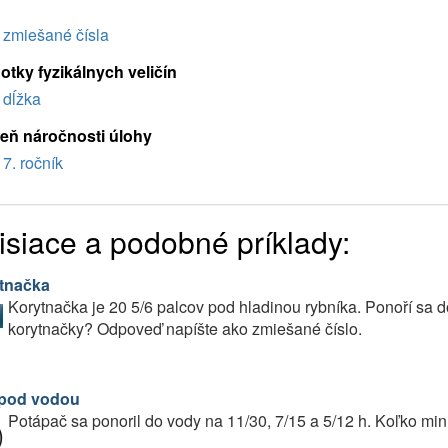
zmiešané čísla
otky fyzikálnych veličín
dĺžka
eň náročnosti úlohy
7. ročník
isiace a podobné príklady:
tnačka
Korytnačka je 20 5/6 palcov pod hladinou rybníka. Ponoří sa 
korytnačky? Odpoveď napíšte ako zmiešané číslo.
pod vodou
Potápač sa ponoril do vody na 11/30, 7/15 a 5/12 h. Koľko min