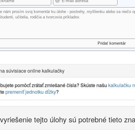
na súvisiace online kalkulačky
bujete pomôcť zrátať zmiešané čísla? Skúste našu
kalkulačku n
te
premeniť jednotku dĺžky
?
vyriešenie tejto úlohy sú potrebné tieto zn