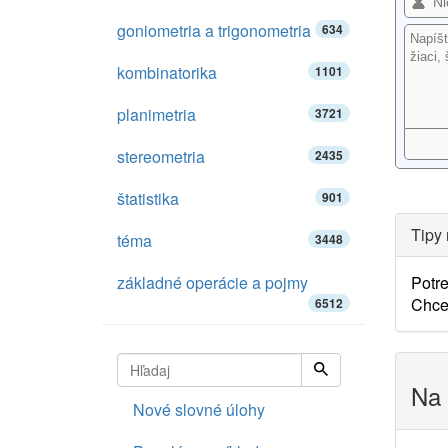
goniometria a trigonometria
634
kombinatorika
1101
planimetria
3721
stereometria
2435
štatistika
901
Tipy 
téma
3448
základné operácie a pojmy
Potre
Chce
6512
Na 
Nové slovné úlohy