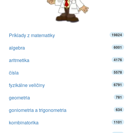
Príklady z matematiky
19824
algebra
6001
aritmetika
4176
čísla
5578
fyzikálne veličiny
6791
geometria
781
goniometria a trigonometria
634
kombinatorika
1101