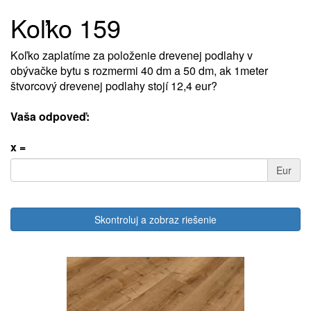
Koľko 159
Koľko zaplatíme za položenie drevenej podlahy v
obývačke bytu s rozmermi 40 dm a 50 dm, ak 1meter
štvorcový drevenej podlahy stojí 12,4 eur?
Vaša odpoveď:
x =
Eur
Skontroluj a zobraz riešenie