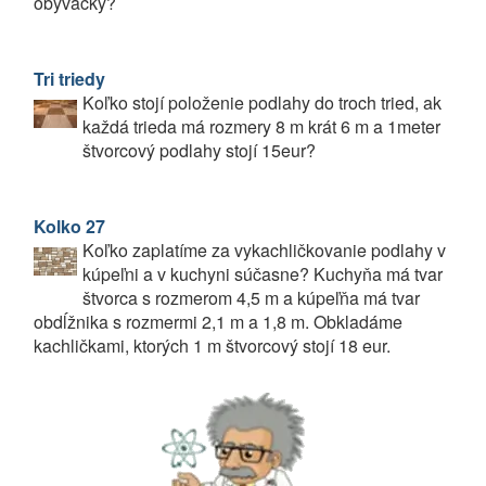
obývačky?
Tri triedy
Koľko stojí položenie podlahy do troch tried, ak
každá trieda má rozmery 8 m krát 6 m a 1meter
štvorcový podlahy stojí 15eur?
Kolko 27
Koľko zaplatíme za vykachličkovanie podlahy v
kúpeľni a v kuchyni súčasne? Kuchyňa má tvar
štvorca s rozmerom 4,5 m a kúpeľňa má tvar
obdĺžnika s rozmermi 2,1 m a 1,8 m. Obkladáme
kachličkami, ktorých 1 m štvorcový stojí 18 eur.