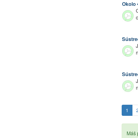
Okolo 
O
o
Sústre
J
Sústre
J
1
Máš p