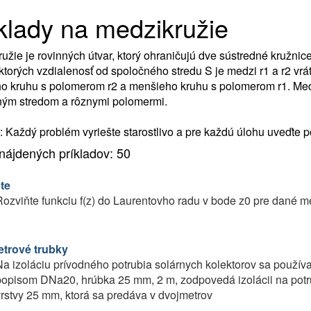
klady na medzikružie
užie je rovinných útvar, ktorý ohraničujú dve sústredné kružnic
ktorých vzdialenosť od spoločného stredu S je medzi r1 a r2 vrá
o kruhu s polomerom r2 a menšieho kruhu s polomerom r1. Medz
ným stredom a rôznymi polomermi.
 Každý problém vyriešte starostlivo a pre každú úlohu uveďte p
nájdených príkladov: 50
te
ozviňte funkciu f(z) do Laurentovho radu v bode z0 pre dané med
trové trubky
a izoláciu prívodného potrubia solárnych kolektorov sa použív
popisom DNa20, hrúbka 25 mm, 2 m, zodpovedá izolácii na pot
rstvy 25 mm, ktorá sa predáva v dvojmetrov