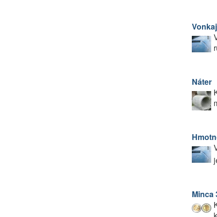
Vonkaj
V
r
Náter
K
m
Hmotno
V
j
Minca 
k