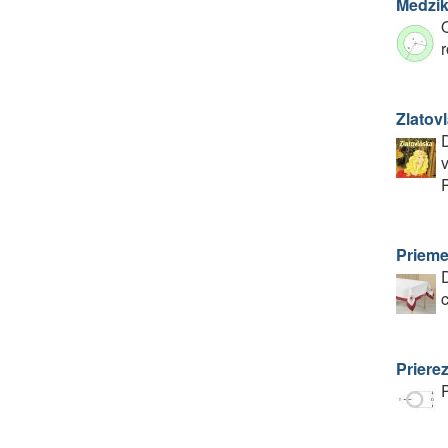
Medzik
r
Zlatov
D
v
P
Prieme
D
Priere
P