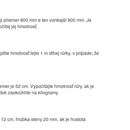
ný priemer 800 mm a ten vonkajší 900 mm. Je
čítaj jej hmotnosť.
dite hmotnosť tejto 1 m dlhej rúrky, v prípade, že
emer je 52 cm. Vypočítajte hmotnosť rúry, ak je
dok zaokrúhlite na kilogramy.
 12 cm, hrúbka steny 20 mm, ak je hustota