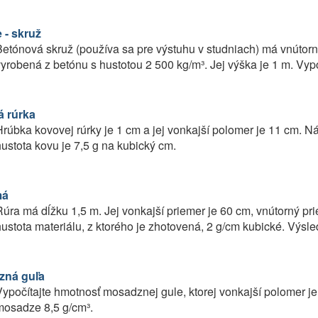
 - skruž
etónová skruž (používa sa pre výstuhu v studniach) má vnútor
yrobená z betónu s hustotou 2 500 kg/m³. Jej výška je 1 m. Vypo
 rúrka
rúbka kovovej rúrky je 1 cm a jej vonkajší polomer je 11 cm. Náj
ustota kovu je 7,5 g na kubický cm.
má
úra má dĺžku 1,5 m. Jej vonkajší priemer je 60 cm, vnútorný pri
ustota materiálu, z ktorého je zhotovená, 2 g/cm kubické. Výsle
zná guľa
ypočítajte hmotnosť mosadznej gule, ktorej vonkajší polomer je
mosadze 8,5 g/cm³.