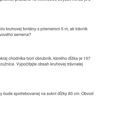
lo kruhovej fontány s priemerom 5 m, ak trávnik
trávového semena?
kraj chodníka tvorí obrubník, ktorého dĺžka je 157
ružnice. Vypočítajte obsah kruhovej trávnatej
tky bude spotrebovanej na sukni dĺžky 80 cm. Obvod