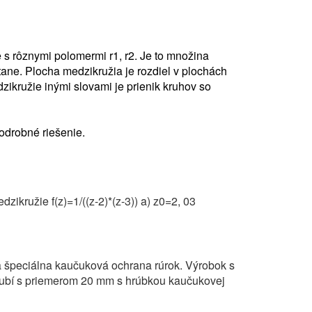
e s rôznymi polomermi r1, r2. Je to množina
tane. Plocha medzikružia je rozdiel v plochách
ikružie inými slovami je prienik kruhov so
odrobné riešenie.
zikružie f(z)=1/((z-2)*(z-3)) a) z0=2, 03
a špeciálna kaučuková ochrana rúrok. Výrobok s
rubí s priemerom 20 mm s hrúbkou kaučukovej