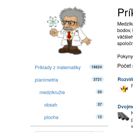
Prí
Medzikr
bodov, 
väčšieh
spoloč
Pokyny:
Počet 
Príklady z matematiky
19824
Rozviň
planimetria
3721
R
medzikružie
50
obsah
37
Dvojme
N
plocha
12
v