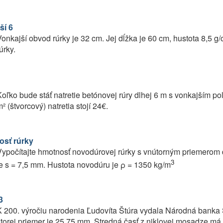
ší 6
onkajší obvod rúrky je 32 cm. Jej dĺžka je 60 cm, hustota 8,5 g
úrky.
oľko bude stáť natretie betónovej rúry dlhej 6 m s vonkajším 
² (štvorcový) natretia stojí 24€.
sť rúrky
ypočítajte hmotnosť novodúrovej rúrky s vnútorným priemerom d
3
e s = 7,5 mm. Hustota novodúru je ρ = 1350 kg/m
3
K 200. výročiu narodenia Ľudovíta Štúra vydala Národná banka
torej priemer je 25,75 mm. Stredná časť z niklovej mosadze má 