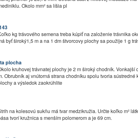
ediniklu. Okolo mm² sa líšia pl
143
oľko kg trávového semena treba kúpiť na založenie trávnika oko
á byť široký1,5 m a na 1 dm štvorcovy plochy sa použije 1 g 
ta plocha
kolo kruhovej trávnatej plochy je 2 m široký chodník. Vonkajší o
. Obrubník aj vnútorná strana chodníku spolu tvoria sústredné k
lochy a výsledok zaokrúhlite
trih na kolesovú sukňu má tvar medzikružia. Určte koľko m² lá
ása tvorí kružnica s menším polomerom a je 69 cm.