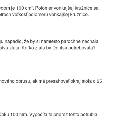
dom je 100 cm². Polomer vonkajšej kružnice sa
troch veľkosť polomeru vonkajšej kružnice.
 ju napadlo, že by si namiesto parochne nechala
rstvu zlata. Koľko zlata by Denisa potrebovala?
hového obrusu, ak má presahovať okraj stola o 25
bku 100 mm. Vypočítajte prierez tohto potrubia.