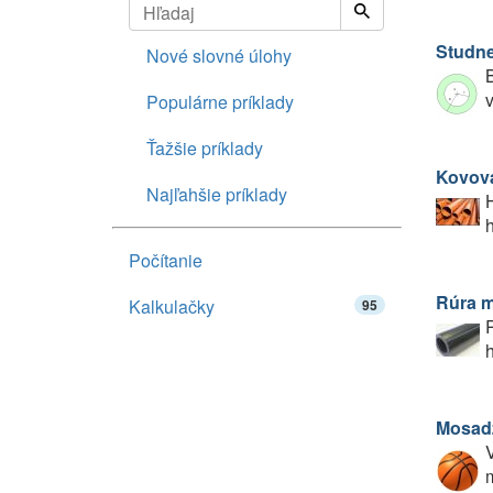
Studne
Nové slovné úlohy
B
v
Populárne príklady
Ťažšie príklady
Kovová
Najľahšie príklady
H
h
Počítanie
Rúra 
Kalkulačky
95
R
h
Mosad
V