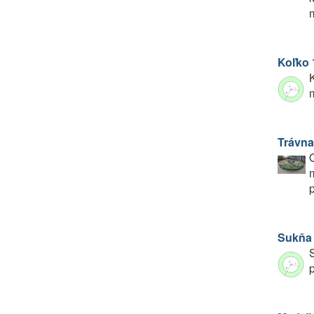
m
Koľko 
K
m
Trávna
O
m
p
Sukňa
S
p