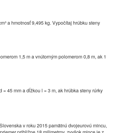
/cm³ a hmotnosť 9,495 kg. Vypočítaj hrúbku steny
polomerom 1,5 m a vnútorným polomerom 0,8 m, ak 1
 = 45 mm a dĺžkou l = 3 m, ak hrúbka steny rúrky
 Slovenska v roku 2015 pamätnú dvojeurovú mincu,
priemer približne 18 milimetrov, zvyšok mince je z