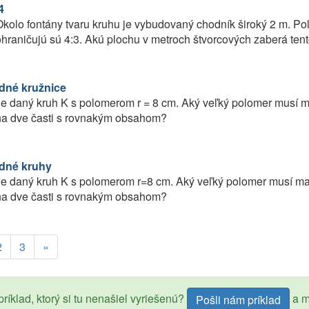
4
kolo fontány tvaru kruhu je vybudovaný chodník široký 2 m. Pol
hraničujú sú 4:3. Akú plochu v metroch štvorcových zaberá ten
dné kružnice
e daný kruh K s polomerom r = 8 cm. Aký veľký polomer musí ma
na dve časti s rovnakým obsahom?
dné kruhy
e daný kruh K s polomerom r=8 cm. Aký veľký polomer musí mať 
na dve časti s rovnakým obsahom?
2
3
»
ríklad, ktorý si tu nenašiel vyriešenú?
a m
Pošli nám príklad