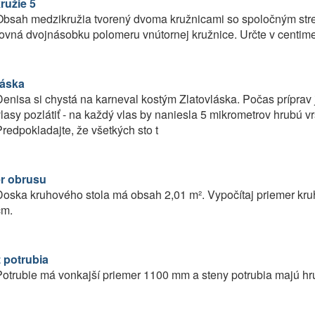
ružie 5
Obsah medzikružia tvorený dvoma kružnicami so spoločným stre
ovná dvojnásobku polomeru vnútornej kružnice. Určte v centime
láska
enisa si chystá na karneval kostým Zlatovláska. Počas príprav
lasy pozlátiť - na každý vlas by naniesla 5 mikrometrov hrubú v
redpokladajte, že všetkých sto t
r obrusu
oska kruhového stola má obsah 2,01 m². Vypočítaj priemer kru
cm.
z potrubia
otrubie má vonkajší priemer 1100 mm a steny potrubia majú hrú