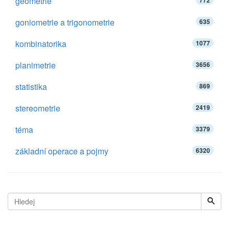
geometrie
772
goniometrie a trigonometrie
635
kombinatorika
1077
planimetrie
3656
statistika
869
stereometrie
2419
téma
3379
základní operace a pojmy
6320