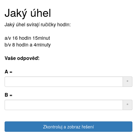
Jaký úhel
Jaký úhel svírají ručičky hodin:
a/v 16 hodin 15minut
b/v 8 hodin a 4minuty
Vaše odpověď:
A =
°
B =
°
Zkontroluj a zobraz řešení