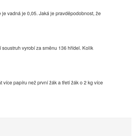
 je vadná je 0,05. Jaká je pravděpodobnost, že
í soustruh vyrobí za směnu 136 hřídel. Kolik
t více papíru než první žák a třetí žák o 2 kg více