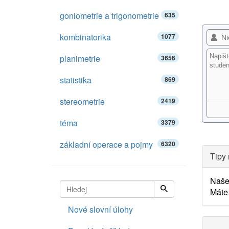
goniometrie a trigonometrie
635
kombinatorika
1077
planimetrie
3656
statistika
869
stereometrie
2419
téma
3379
základní operace a pojmy
6320
Tipy 
Naš
Máte 
Nové slovní úlohy