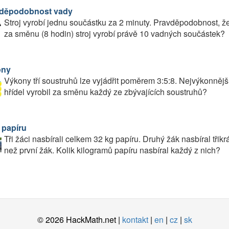
děpodobnost vady
Stroj vyrobí jednu součástku za 2 minuty. Pravděpodobnost, že
za směnu (8 hodin) stroj vyrobí právě 10 vadných součástek?
ony
Výkony tří soustruhů lze vyjádřit poměrem 3:5:8. Nejvýkonnějš
hřídel vyrobil za směnu každý ze zbývajících soustruhů?
 papíru
Tři žáci nasbírali celkem 32 kg papíru. Druhý žák nasbíral třikrá
než první žák. Kolik kilogramů papíru nasbíral každý z nich?
© 2026 HackMath.net |
kontakt
|
en
|
cz
|
sk