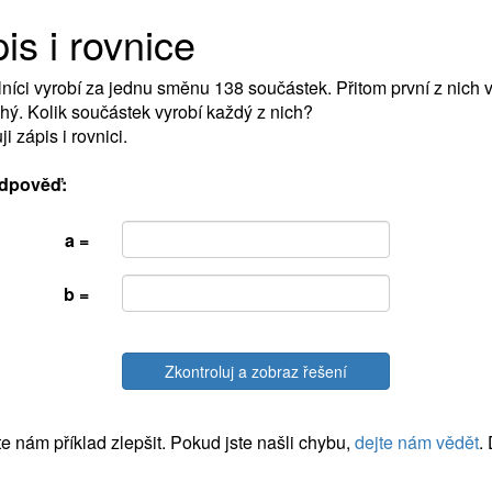
is i rovnice
níci vyrobí za jednu směnu 138 součástek. Přitom první z nich 
hý. Kolik součástek vyrobí každý z nich?
i zápis i rovnici.
dpověď:
a =
b =
Zkontroluj a zobraz řešení
 nám příklad zlepšit. Pokud jste našli chybu,
dejte nám vědět
.