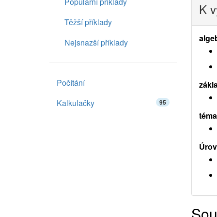
Populární příklady
K v
Těžší příklady
alge
Nejsnazší příklady
Počítání
zákl
Kalkulačky
95
téma
Úrov
Sou