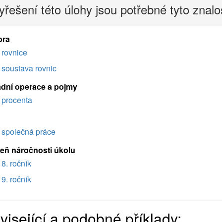
yřešení této úlohy jsou potřebné tyto znalo
bra
rovnice
soustava rovnic
adní operace a pojmy
procenta
společná práce
eň náročnosti úkolu
8. ročník
9. ročník
visející a podobné příklady: