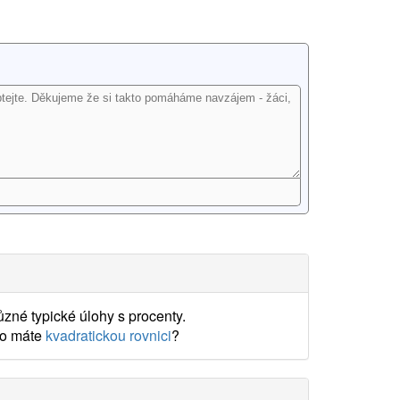
zné typické úlohy s procenty.
o máte
kvadratickou rovnici
?