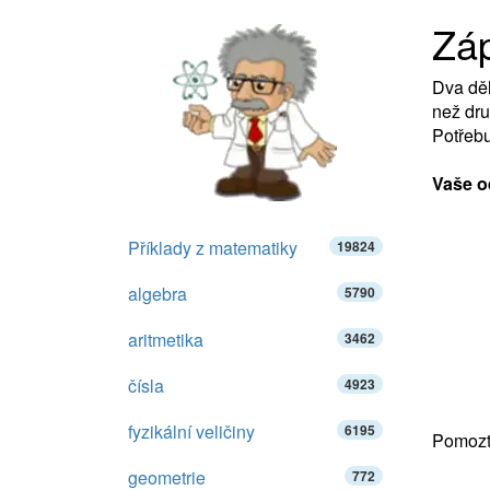
Záp
Dva děl
než dru
Potřebuj
Vaše o
Příklady z matematiky
19824
algebra
5790
aritmetika
3462
čísla
4923
fyzikální veličiny
6195
Pomozte
geometrie
772