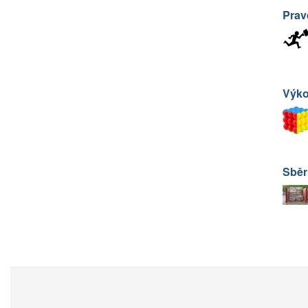
Prav
Výk
Sběr