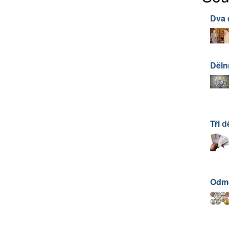
Dva d
Dělní
Tři d
Odm