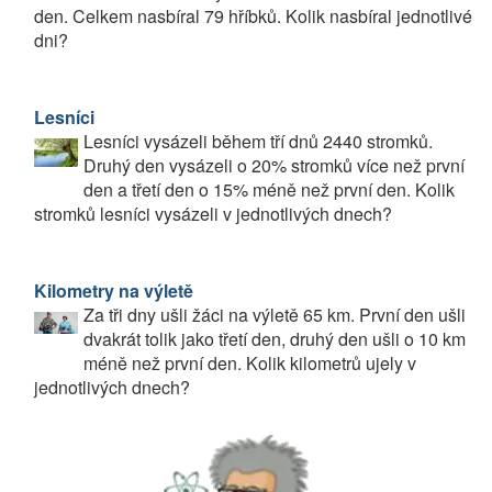
den. Celkem nasbíral 79 hříbků. Kolik nasbíral jednotlivé
dni?
Lesníci
Lesníci vysázeli během tří dnů 2440 stromků.
Druhý den vysázeli o 20% stromků více než první
den a třetí den o 15% méně než první den. Kolik
stromků lesníci vysázeli v jednotlivých dnech?
Kilometry na výletě
Za tři dny ušli žáci na výletě 65 km. První den ušli
dvakrát tolik jako třetí den, druhý den ušli o 10 km
méně než první den. Kolik kilometrů ujely v
jednotlivých dnech?