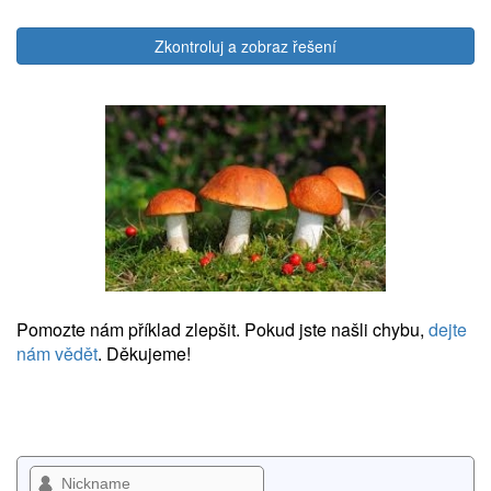
Zkontroluj a zobraz řešení
Pomozte nám příklad zlepšit. Pokud jste našli chybu,
dejte
nám vědět
. Děkujeme!