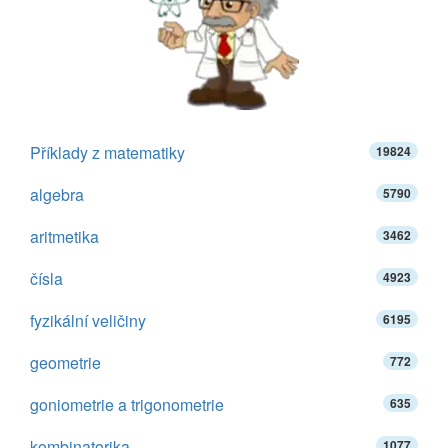
Příklady z matematiky
19824
algebra
5790
aritmetika
3462
čísla
4923
fyzikální veličiny
6195
geometrie
772
goniometrie a trigonometrie
635
kombinatorika
1077