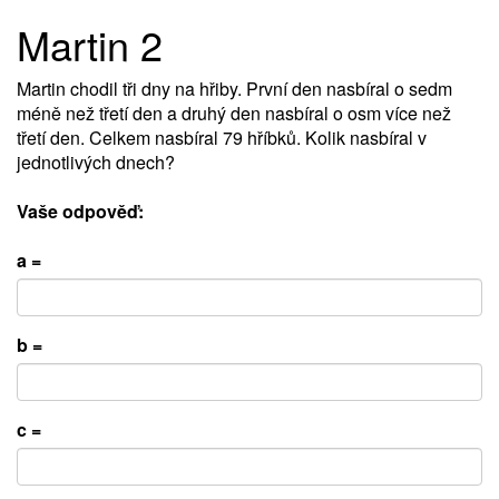
Martin 2
Martin chodil tři dny na hřiby. První den nasbíral o sedm
méně než třetí den a druhý den nasbíral o osm více než
třetí den. Celkem nasbíral 79 hříbků. Kolik nasbíral v
jednotlivých dnech?
Vaše odpověď:
a =
b =
c =