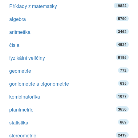
Příklady z matematiky
19824
algebra
5790
aritmetika
3462
čísla
4924
fyzikální veličiny
6195
geometrie
772
goniometrie a trigonometrie
635
kombinatorika
1077
planimetrie
3656
statistika
869
stereometrie
2419