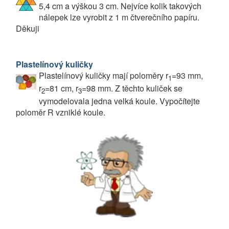
5,4 cm a výškou 3 cm. Nejvíce kolik takových
nálepek lze vyrobit z 1 m čtverečního papíru.
Děkuji
Plastelínový kuličky
Plastelínový kuličky mají poloměry r
=93 mm,
1
r
=81 cm, r
=98 mm. Z těchto kuliček se
2
3
vymodelovala jedna velká koule. Vypočítejte
poloměr R vzniklé koule.