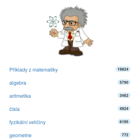
Příklady z matematiky
19824
algebra
5790
aritmetika
3462
čísla
4924
fyzikální veličiny
6195
geometrie
772