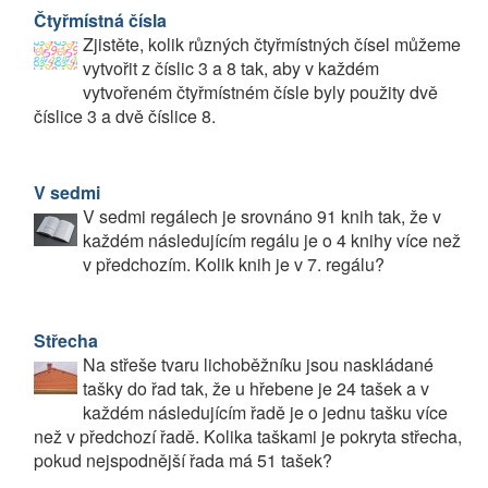
Čtyřmístná čísla
Zjistěte, kolik různých čtyřmístných čísel můžeme
vytvořit z číslic 3 a 8 tak, aby v každém
vytvořeném čtyřmístném čísle byly použity dvě
číslice 3 a dvě číslice 8.
V sedmi
V sedmi regálech je srovnáno 91 knih tak, že v
každém následujícím regálu je o 4 knihy více než
v předchozím. Kolik knih je v 7. regálu?
Střecha
Na střeše tvaru lichoběžníku jsou naskládané
tašky do řad tak, že u hřebene je 24 tašek a v
každém následujícím řadě je o jednu tašku více
než v předchozí řadě. Kolika taškami je pokryta střecha,
pokud nejspodnější řada má 51 tašek?