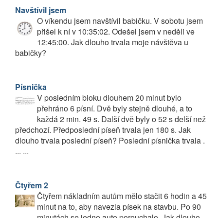
Navštívil jsem
O víkendu jsem navštívil babičku. V sobotu jsem
přišel k ní v 10:35:02. Odešel jsem v neděli ve
12:45:00. Jak dlouho trvala moje návštěva u
babičky?
Písnička
V posledním bloku dlouhem 20 minut bylo
přehráno 6 písní. Dvě byly stejně dlouhé, a to
každá 2 min. 49 s. Další dvě byly o 52 s delší než
předchozí. Předposlední píseň trvala jen 180 s. Jak
dlouho trvala poslední píseň? Poslední písnička trvala .
... ...
Čtyřem 2
Čtyřem nákladním autům mělo stačit 6 hodin a 45
minut na to, aby navezla písek na stavbu. Po 90
minutách se jedno auto porouchalo. Jak dlouho