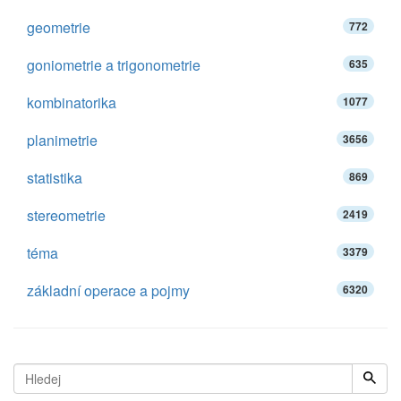
geometrie
772
goniometrie a trigonometrie
635
kombinatorika
1077
planimetrie
3656
statistika
869
stereometrie
2419
téma
3379
základní operace a pojmy
6320