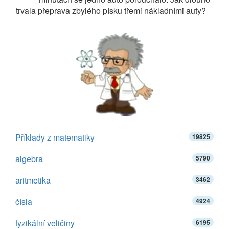
trvala přeprava zbylého písku třemi nákladními auty?
Příklady z matematiky
19825
algebra
5790
aritmetika
3462
čísla
4924
fyzikální veličiny
6195