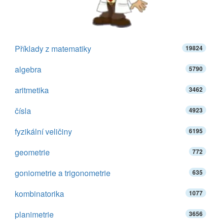
Příklady z matematiky
19824
algebra
5790
aritmetika
3462
čísla
4923
fyzikální veličiny
6195
geometrie
772
goniometrie a trigonometrie
635
kombinatorika
1077
planimetrie
3656