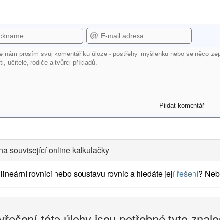
na související online kalkulačky
lineární rovnici nebo soustavu rovnic a hledáte její
řešení
? Neb
yřešení této úlohy jsou potřebné tyto znalo