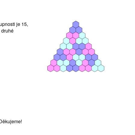
upnosti je 15,
, druhé
 Děkujeme!