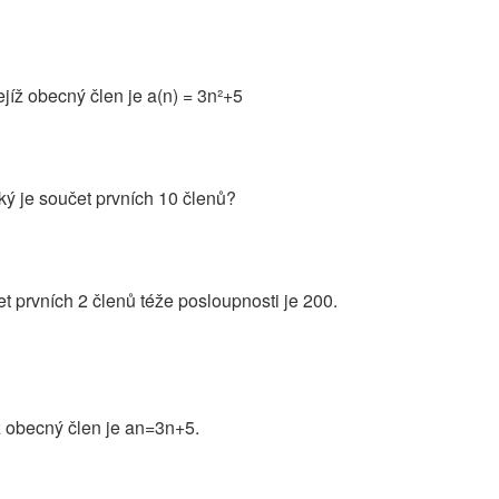
ejíž obecný člen je a(n) = 3n²+5
aký je součet prvních 10 členů?
t prvních 2 členů téže posloupnosti je 200.
íž obecný člen je an=3n+5.