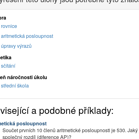
bra
rovnice
aritmetická posloupnost
úpravy výrazů
etika
sčítání
eň náročnosti úkolu
střední škola
visející a podobné příklady:
metická posloupnost
Součet prvních 10 členů aritmetické posloupnosti je 530. Jaký j
společný rozdíl (diference AP)?