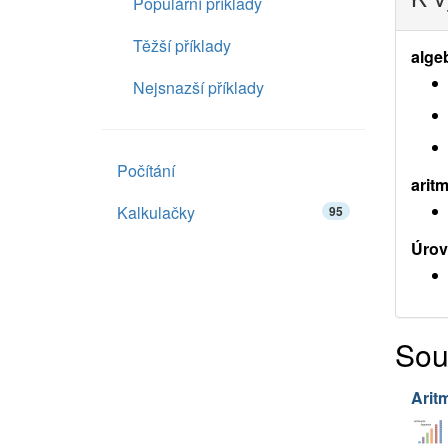
Populární příklady
Těžší příklady
alge
Nejsnazší příklady
Počítání
aritm
Kalkulačky
95
Úrov
Sou
Arit