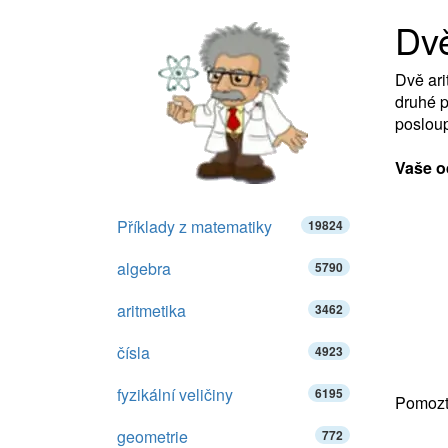
Dvě
Dvě ari
druhé p
posloup
Vaše o
Příklady z matematiky
19824
algebra
5790
aritmetika
3462
čísla
4923
fyzikální veličiny
6195
Pomozte
geometrie
772