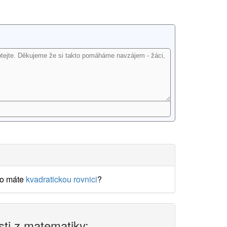
o máte
kvadratickou rovnici
?
sti z matematiky: