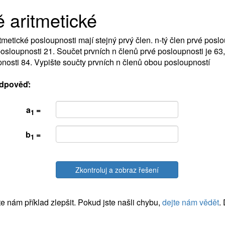
 aritmetické
tmetické posloupnosti mají stejný prvý člen. n-tý člen prvé poslo
osloupnosti 21. Součet prvních n členů prvé posloupnosti je 63
nosti 84. Vypište součty prvních n členů obou posloupností
dpověď:
a
=
1
b
=
1
Zkontroluj a zobraz řešení
 nám příklad zlepšit. Pokud jste našli chybu,
dejte nám vědět
.