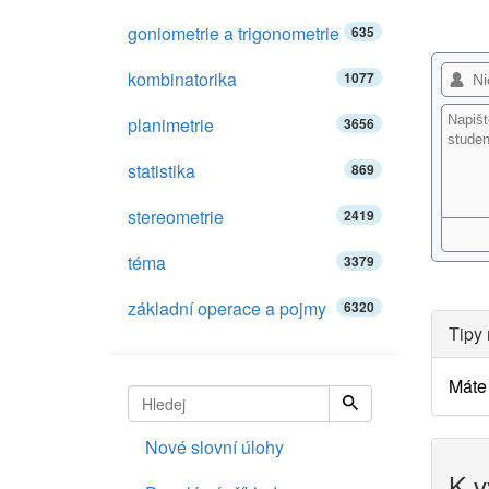
goniometrie a trigonometrie
635
kombinatorika
1077
planimetrie
3656
statistika
869
stereometrie
2419
téma
3379
základní operace a pojmy
6320
Tipy 
Máte 
Nové slovní úlohy
K v