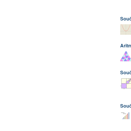
Souč
Arit
Souč
Souč