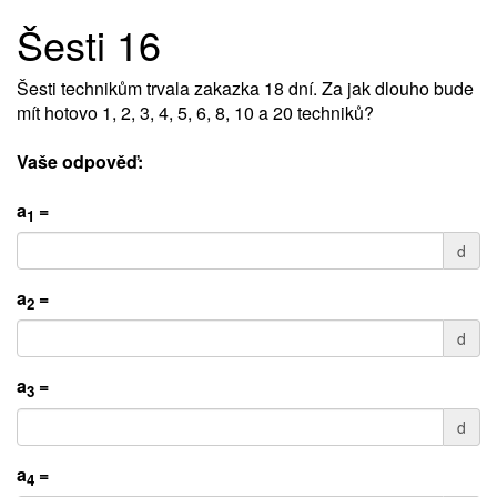
Šesti 16
Šesti technikům trvala zakazka 18 dní. Za jak dlouho bude
mít hotovo 1, 2, 3, 4, 5, 6, 8, 10 a 20 techniků?
Vaše odpověď:
a
=
1
d
a
=
2
d
a
=
3
d
a
=
4