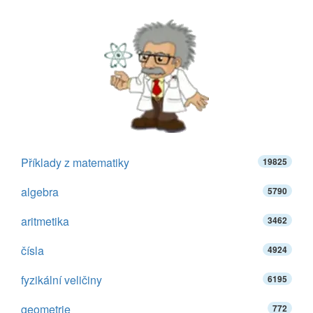
Příklady z matematiky
19825
algebra
5790
aritmetika
3462
čísla
4924
fyzikální veličiny
6195
geometrie
772