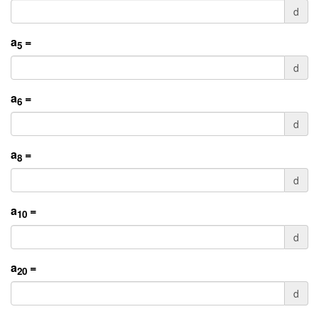
d
a
=
5
d
a
=
6
d
a
=
8
d
a
=
10
d
a
=
20
d