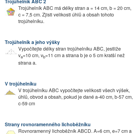
Trojúhelník ABC 2
Trojúhelník ABC má délky stran a = 14 cm, b = 20 cm,
c = 7,5 cm. Zjisti velikosti úhlů a obsah tohoto
trojúhelníku.
Trojúhelník a jeho výšky
Vypočítejte délky stran trojúhelníku ABC, jestliže
v
=10 cm, v
=11 cm a strana b je o 5 cm kratší než
a
b
strana a.
V trojúhelníku
V trojúhelníku ABC vypočítejte velikosti všech výšek,
úhlů, obvod a obsah, pokud je dané a-40 cm, b-57 cm,
c-59 cm
Strany rovnoramenného lichoběžníku
Rovnoramenný lichoběžník ABCD. A=6 cm, e=7 cm a