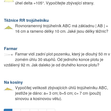
úhel delta =105°. Vypočítejte zbývající strany.
Těžnice RR trojúhelníku
Rovnoramenný trojúhelník ABC má základnu | AB | =
16 cm a rameno délky 10 cm. Jaké jsou délky těžnic?
Farmar
Farmar vidí zadní plot pozemku, který je dlouhý 50 m v
zorném úhlu 30 stupňů. Od jednoho konce plotu je
vzdálený 92 m. Jak daleko je od druhého konce plotu?
Na kosiny
Vypočítej velikosti zbývajících úhlů trojúhelníku ABC,
jestliže je dáno: a= 3 cm; b=5 cm; c= 7 cm (použij
sinovou a kosinovou větu).