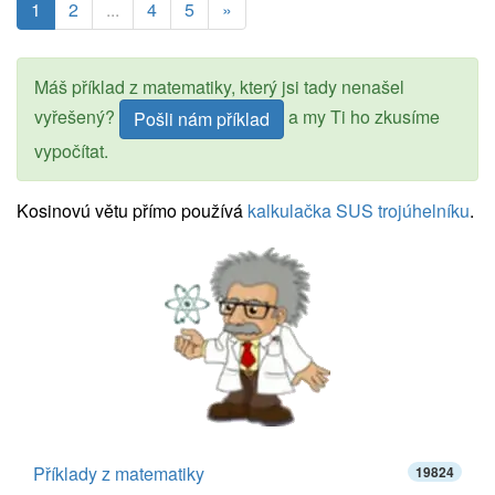
1
2
...
4
5
»
Máš příklad z matematiky, který jsi tady nenašel
vyřešený?
a my Ti ho zkusíme
Pošli nám příklad
vypočítat.
Kosinovú větu přímo používá
kalkulačka SUS trojúhelníku
.
Příklady z matematiky
19824