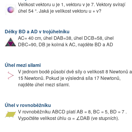
Velikost vektoru u je 1, vektoru v je 7. Vektory svírají
úhel 54 °. Jaká je velikost vektoru u + v?
Délky BD a AD v trojúhelníku
AC= 40 cm, úhel DAB=38, úhel DCB=58, úhel
DBC=90, DB je kolmá k AC, najděte BD a AD
Úhel mezi silami
V jednom bodě působí dvě síly o velikosti 8 Newtonů a
15 Newtonů. Pokud je výsledná síla 17 Newtonů,
najděte úhel mezi silami.
Úhel v rovnoběžníku
V rovnoběžníku ABCD platí AB = 8, BC = 5, BD = 7 .
Vypočtěte velikost úhlu α = ∠DAB (ve stupních).