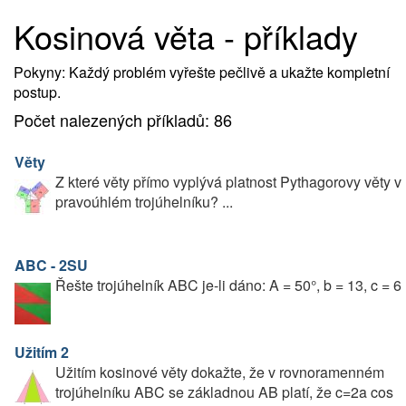
Kosinová věta - příklady
Pokyny: Každý problém vyřešte pečlivě a ukažte kompletní
postup.
Počet nalezených příkladů: 86
Věty
Z které věty přímo vyplývá platnost Pythagorovy věty v
pravoúhlém trojúhelníku? ...
ABC - 2SU
Řešte trojúhelník ABC je-li dáno: A = 50°, b = 13, c = 6
Užitím 2
Užitím kosinové věty dokažte, že v rovnoramenném
trojúhelníku ABC se základnou AB platí, že c=2a cos