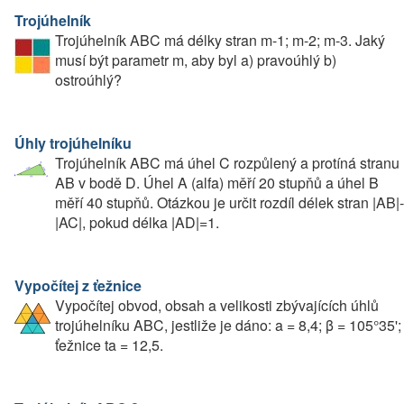
Trojúhelník
Trojúhelník ABC má délky stran m-1; m-2; m-3. Jaký
musí být parametr m, aby byl a) pravoúhlý b)
ostroúhlý?
Úhly trojúhelníku
Trojúhelník ABC má úhel C rozpůlený a protíná stranu
AB v bodě D. Úhel A (alfa) měří 20 stupňů a úhel B
měří 40 stupňů. Otázkou je určit rozdíl délek stran |AB|-
|AC|, pokud délka |AD|=1.
Vypočítej z ťežnice
Vypočítej obvod, obsah a velikosti zbývajících úhlů
trojúhelníku ABC, jestliže je dáno: a = 8,4; β = 105°35';
ťežnice ta = 12,5.