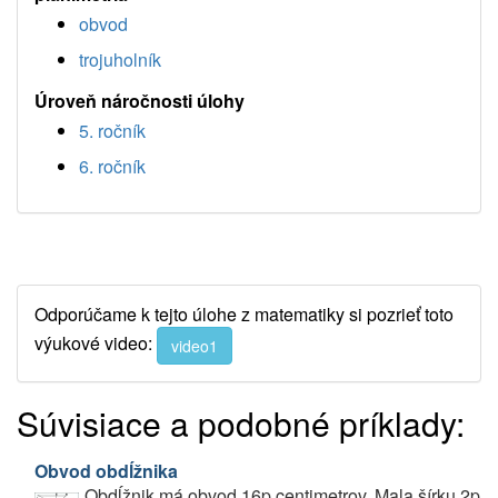
obvod
trojuholník
Úroveň náročnosti úlohy
5. ročník
6. ročník
Odporúčame k tejto úlohe z matematiky si pozrieť toto
výukové video:
video1
Súvisiace a podobné príklady:
Obvod obdĺžnika
Obdĺžnik má obvod 16p centimetrov. Mala šírku 2p