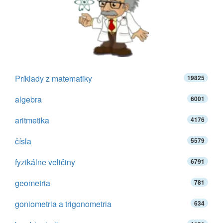
Príklady z matematiky
19825
algebra
6001
aritmetika
4176
čísla
5579
fyzikálne veličiny
6791
geometria
781
goniometria a trigonometria
634