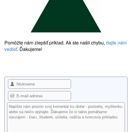
Pomôžte nám zlepšiť príklad. Ak ste našli chybu,
dajte nám
vedieť
. Ďakujeme!