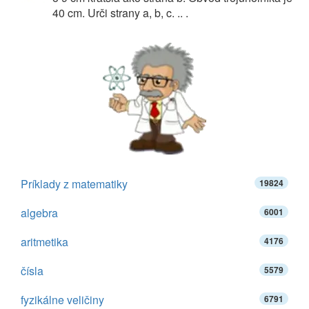
40 cm. Urči strany a, b, c. .. .
Príklady z matematiky
19824
algebra
6001
aritmetika
4176
čísla
5579
fyzikálne veličiny
6791