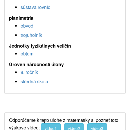
sústava rovníc
planimetria
obvod
trojuholník
Jednotky fyzikálnych veličín
objem
Úroveň náročnosti úlohy
9. ročník
stredná škola
Odporúčame k tejto úlohe z matematiky si pozrieť toto
výukové video:
video1
video2
video3