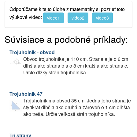
Odporúčame k tejto úlohe z matematiky si pozrieť toto
výukové video:
video1
video2
video3
Súvisiace a podobné príklady:
Trojuholník - obvod
Obvod trojuholníka je 110 cm. Strana a je o 6 cm
dlhšia ako strana b a o 8 cm kratšia ako strana c.
Určte dĺžky strán trojuholníka.
Trojuholník 47
Trojuholník má obvod 35 cm. Jedna jeho strana je
štyrikrát dlhšia ako druhá a zároveň o 1 cm dlhšia
ako tretia. Určte veľkosti strán trojuholníka.
Tri strany