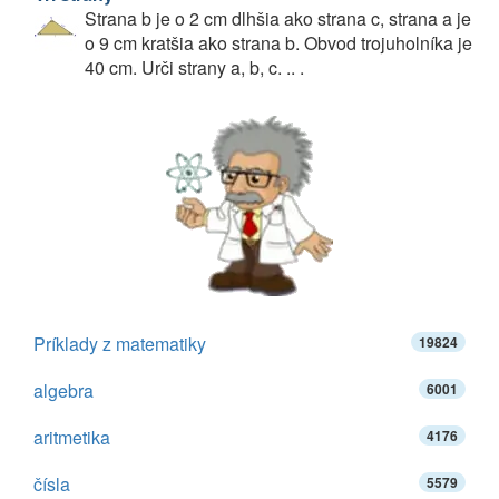
Strana b je o 2 cm dlhšia ako strana c, strana a je
o 9 cm kratšia ako strana b. Obvod trojuholníka je
40 cm. Urči strany a, b, c. .. .
Príklady z matematiky
19824
algebra
6001
aritmetika
4176
čísla
5579