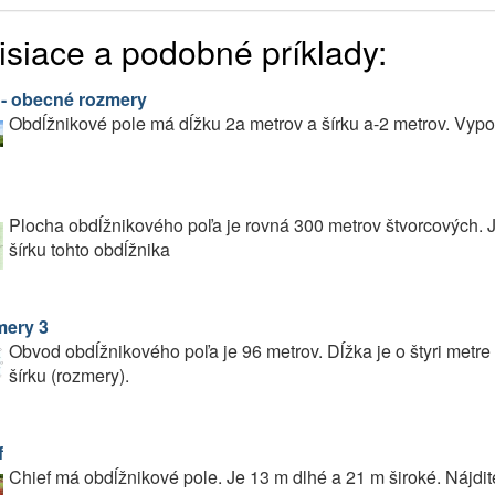
isiace a podobné príklady:
 - obecné rozmery
Obdĺžnikové pole má dĺžku 2a metrov a šírku a-2 metrov. Vypoč
Plocha obdĺžnikového poľa je rovná 300 metrov štvorcových. J
šírku tohto obdĺžnika
ery 3
Obvod obdĺžnikového poľa je 96 metrov. Dĺžka je o štyri metre 
šírku (rozmery).
f
Chief má obdĺžnikové pole. Je 13 m dlhé a 21 m široké. Nájdi