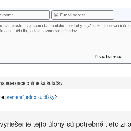
na súvisiace online kalkulačky
te
premeniť jednotku dĺžky
?
vyriešenie tejto úlohy sú potrebné tieto zn