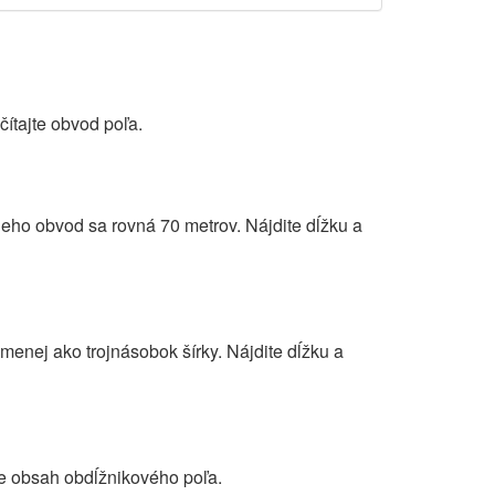
ítajte obvod poľa.
eho obvod sa rovná 70 metrov. Nájdite dĺžku a
menej ako trojnásobok šírky. Nájdite dĺžku a
te obsah obdĺžnikového poľa.