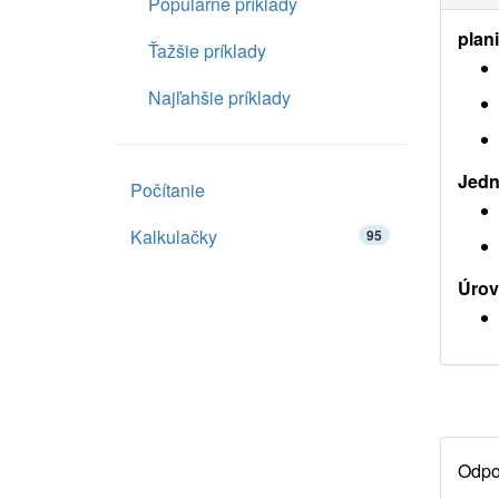
Populárne príklady
plan
Ťažšie príklady
Najľahšie príklady
Jedn
Počítanie
Kalkulačky
95
Úrov
Odpor