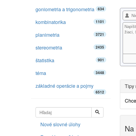
goniometria a trigonometria
634
kombinatorika
1101
planimetria
3721
stereometria
2435
štatistika
901
téma
3448
základné operácie a pojmy
Tipy 
6512
Chce
Nové slovné úlohy
Na 