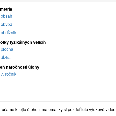
imetria
obsah
obvod
obdĺžnik
otky fyzikálnych veličín
plocha
dĺžka
eň náročnosti úlohy
7. ročník
účame k tejto úlohe z matematiky si pozrieť toto výukové video