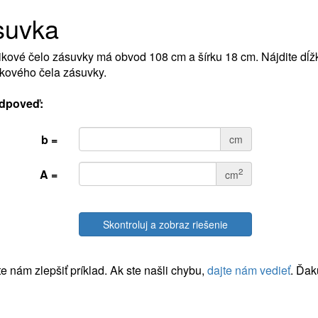
suvka
kové čelo zásuvky má obvod 108 cm a šírku 18 cm. Nájdite dĺž
kového čela zásuvky.
dpoveď:
b =
cm
2
A =
cm
Skontroluj a zobraz riešenie
 nám zlepšiť príklad. Ak ste našli chybu,
dajte nám vedieť
. Ďak