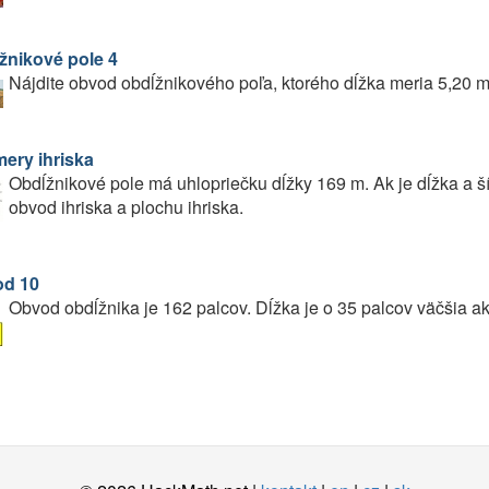
žnikové pole 4
Nájdite obvod obdĺžnikového poľa, ktorého dĺžka meria 5,20 m
ery ihriska
Obdĺžnikové pole má uhlopriečku dĺžky 169 m. Ak je dĺžka a ší
obvod ihriska a plochu ihriska.
d 10
Obvod obdĺžnika je 162 palcov. Dĺžka je o 35 palcov väčšia ako