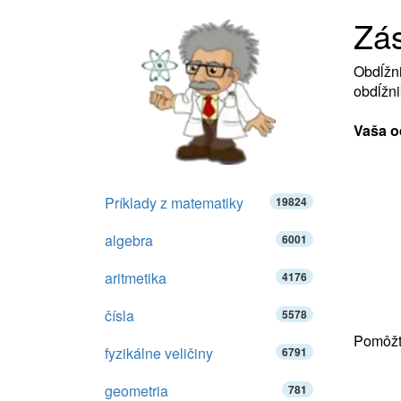
Zá
Obdĺžni
obdĺžni
Vaša o
Príklady z matematiky
19824
algebra
6001
aritmetika
4176
čísla
5578
Pomôžte
fyzikálne veličiny
6791
geometria
781