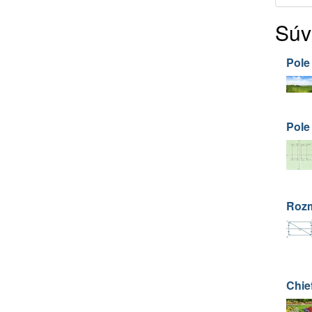
Súv
Pole
Pole
Rozm
Chie