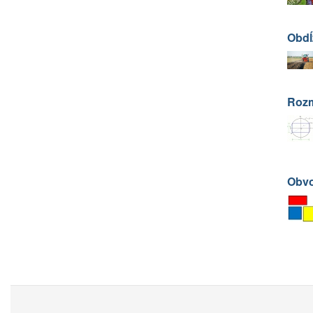
Obdĺ
Rozm
Obvo